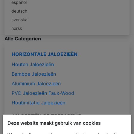
español
deutsch
svenska
norsk
Alle Categorien
HORIZONTALE JALOEZIEËN
Houten Jaloezieën
Bamboe Jaloezieën
Aluminium Jaloezieën
PVC Jaloezieën Faux-Wood
Houtimitatie Jaloezieën
JALOEZIEËN OP TOEPASSING
Deze website maakt gebruik van cookies
Jaloezieën voor de slaapkamer