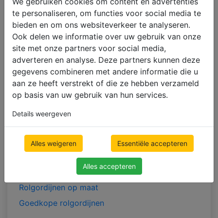
We gebruiken cookies om content en advertenties
Jaloezieën voor de woonkamer
te personaliseren, om functies voor social media te
Jaloezieën voor de keuken
bieden en om ons websiteverkeer te analyseren.
Jaloezieën voor de badkamer
Ook delen we informatie over uw gebruik van onze
site met onze partners voor social media,
VERDUISTERENDE RAAMBEKLEDING
adverteren en analyse. Deze partners kunnen deze
gegevens combineren met andere informatie die u
Verduisterende Rolgordijnen
aan ze heeft verstrekt of die ze hebben verzameld
Verduisterende Verticale
op basis van uw gebruik van hun services.
Verduisterende Plisségordijnen
Details weergeven
ROLGORDIJNEN
Textiel Rolgordijnen
Alles weigeren
Essentiële accepteren
Verduisterende Rolgordijnen
Alles accepteren
Duo Rolgordijnen
Rolgordijnen op maat
Goedkope rolgordijnen