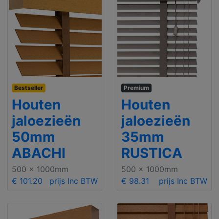
Bestseller
Premium
Houten
Houten
jaloezieën
jaloezieën
50mm
35mm
ABACHI
RUSTICA
500 x 1000mm
500 x 1000mm
€ 101.20
prijs Inc BTW
€ 98.31
prijs Inc BTW