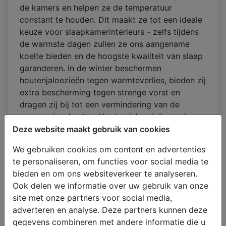
de kamers en helpen ze de temperatuur
constant te houden. Dit maakt ze tot een ideale
keuze voor slaapkamerinterieurs - zelfs tijdens
de warmste dagen zullen ze ons aangename
koelte bieden en de hoogste kwaliteit van slaap
garanderen. In de winter beschermen
houtenjaloezieën tegen warmteverlies, bieden zij
extra bescherming tegen strenge vorst en
dragen zij bij tot een vermindering van de
verwarmingskosten. Houten jaloezieën werken
bijzonder goed op balkondeuren waar, door het
Deze website maakt gebruik van cookies
grote raamoppervlak, de meeste warmte uit de
We gebruiken cookies om content en advertenties
kamer ontsnapt. Wij zijn van mening dat houten
te personaliseren, om functies voor social media te
jaloezieën sfeer brengen in een huis of
bieden en om ons websiteverkeer te analyseren.
appartement. Wilt u houten jaloezieën kopen?
Ook delen we informatie over uw gebruik van onze
Bekijk dan zeker ons aanbod.
site met onze partners voor social media,
Houten jaloezieën voor binnen
zijn niet voor
adverteren en analyse. Deze partners kunnen deze
niets een van de meest populaire soorten
gegevens combineren met andere informatie die u