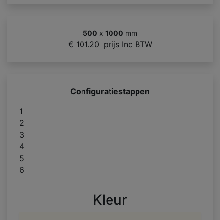
500
x
1000
mm
€ 101.20
prijs Inc BTW
Configuratiestappen
1
2
3
4
5
6
Kleur