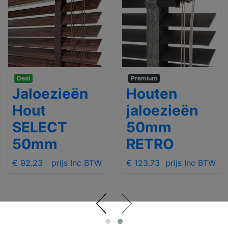
Deal
Premium
Jaloezieën
Houten
Hout
jaloezieën
SELECT
50mm
50mm
RETRO
€ 92.23
prijs Inc BTW
€ 123.73
prijs Inc BTW