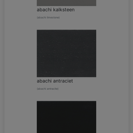
abachi kalksteen
(abachi limestone)
abachi antraciet
(abachi antracite)