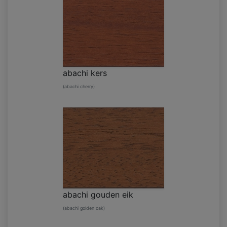
abachi kers
(abachi cherry)
abachi gouden eik
(abachi golden oak)