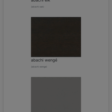
abachi eik
(abachi oak)
abachi wengé
(abachi wenge)