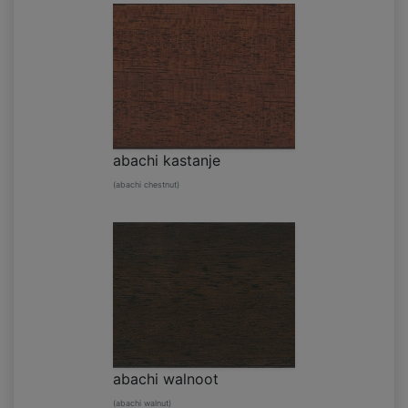
abachi kastanje
(abachi chestnut)
abachi walnoot
(abachi walnut)