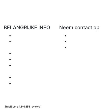
BELANGRIJKE INFO
Neem contact op
Verzending
Mail ons
Retourneren en
+48 881 333 798
restitutie
office@clickforblind
Privacybeleid
s.com
Disclaimer
Opmerkingen
betreffende BTW
Betaalinformatie
Site index