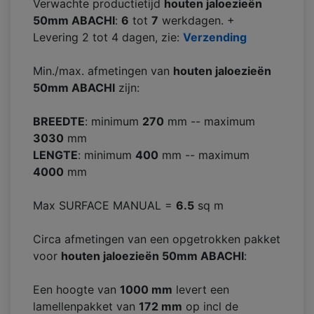
Verwachte productietijd
houten jaloezieën
50mm ABACHI
:
6
tot
7
werkdagen. +
Levering 2 tot 4 dagen, zie:
Verzending
Min./max. afmetingen van
houten jaloezieën
50mm ABACHI
zijn:
BREEDTE
: minimum
270
mm -- maximum
3030
mm
LENGTE
: minimum
400
mm -- maximum
4000
mm
Max SURFACE MANUAL =
6.5
sq m
Circa afmetingen van een opgetrokken pakket
voor
houten jaloezieën 50mm ABACHI
:
Een hoogte van
1000 mm
levert een
lamellenpakket van
172
mm
op incl de