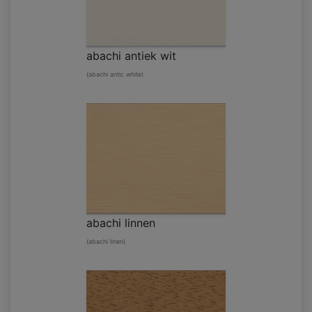
abachi antiek wit
(abachi antic white)
abachi linnen
(abachi linen)