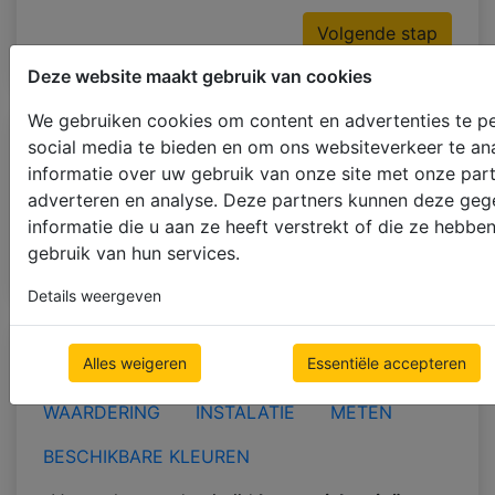
Volgende stap
Deze website maakt gebruik van cookies
We gebruiken cookies om content en advertenties te pe
social media te bieden en om ons websiteverkeer te an
Geschat Gewicht: 1.56 kg
informatie over uw gebruik van onze site met onze part
Circa Afmetingen van een Pakket:
172 mm
adverteren en analyse. Deze partners kunnen deze ge
(17.2%)
informatie die u aan ze heeft verstrekt of die ze hebb
Verwachte Productietijd:
6
-
7
werkdagen +
gebruik van hun services.
Verzending
Details weergeven
Alles weigeren
Essentiële accepteren
KENMERKEN VAN HET PRODUCT
WAARDERING
INSTALATIE
METEN
BESCHIKBARE KLEUREN