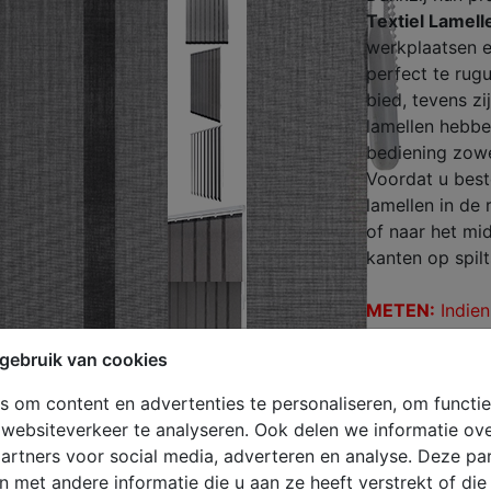
Textiel Lamell
werkplaatsen e
perfect te rugu
bied, tevens z
lamellen hebbe
bediening zowe
Voordat u best
lamellen in de
of naar het mi
kanten op spilt
METEN:
Indien
monteren, ver
gebruik van cookies
zijde), zodat d
De lengte van 
 om content en advertenties te personaliseren, om functie
hoogte van de 
websiteverkeer te analyseren. Ook delen we informatie ov
opgehangen m
artners voor social media, adverteren en analyse. Deze p
noodzakelijk o
met andere informatie die u aan ze heeft verstrekt of di