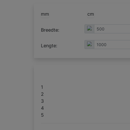
mm
cm
Breedte:
Lengte:
1
2
3
4
5