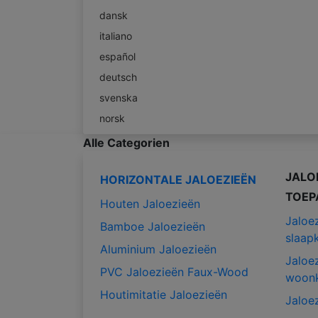
dansk
italiano
español
deutsch
svenska
norsk
Alle Categorien
JALO
HORIZONTALE JALOEZIEËN
TOEP
Houten Jaloezieën
Jaloe
Bamboe Jaloezieën
slaap
Aluminium Jaloezieën
Jaloe
PVC Jaloezieën Faux-Wood
woon
Houtimitatie Jaloezieën
Jaloe