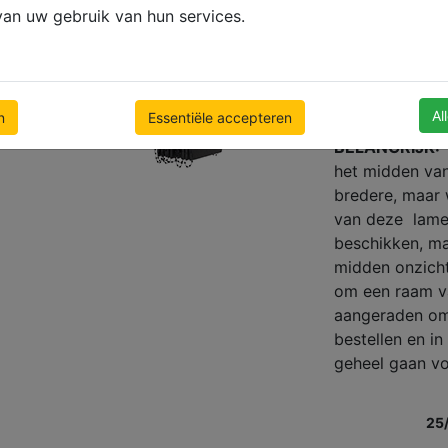
hebben om onb
an uw gebruik van hun services.
te kunnen hang
ALLE VERTIC
VOLGENS DE 
BESTELLING G
Al
n
Essentiële accepteren
BELANGRIJK:
V
het midden van
bredere, maar 
van deze lamel
beschikken, maa
midden onzicht
om een raam v
aangeraden om
bestellen en in
geheel gaan v
25