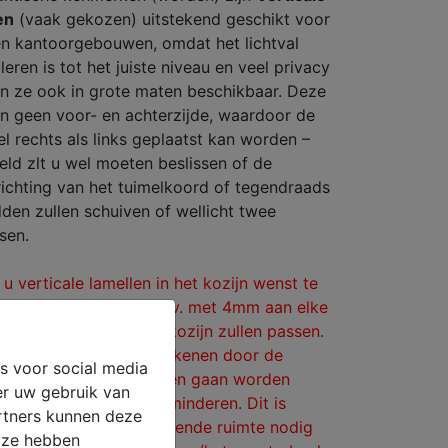
en
(vaak gekozen) uitstekend geschikt voor
n kantoorgebouwen, omdat het lichtval
leren is tot het juiste niveau en veel privacy
ijn ze ook in grote maten beschikbaar. Deze
n geen voor- en achterzijde, waardoor de
l rechts als links geplaatst kan worden –
eld zlt u wel moeten beslissen of de
 richting van het tuimelkoord of tegendraads
dden zullen schuiven of wellicht twee
sen.
 u verticale lamellen in het kozijn wenst te
minderde de breedte (bv. met 4mm aan elke
e lamellen goed in het kozijn zullen passen.
de lamellen kunt u berekenen door de
s voor social media
ruimte, waar de lamellen gaan worden
er uw gebruik van
et ong.
1-1,5 cm
te verminderen. Dit is
artners kunnen deze
mdat de lamellen voldoende ruimte nodig
e ze hebben