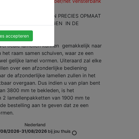
elemmerd boven de vloer/het vensterbank
en.
ALE LAMELLEN WORDEN PRECIES OPMAAT
OPGEGEVEN AFMETINGEN IN DE
EFABRICEERD.
les accepteren
erticale lamellen kunnen gemakkelijk naar
 het raam samen schuiven, waar ze een
wel gelijke lamel vormen. Uiteraard zal elke
len over een afzonderlijke bediening
r de afzonderlijke lamellen zullen in het
baar overgaan. Dus indien u van plan bent
an 3800 mm te bekleden, is het
 2 lamellenpakketten van 1900 mm te
 de bestelling aan te geven dat ze een
ormen.
Nederland
/08/2026-31/08/2026
bij jou thuis