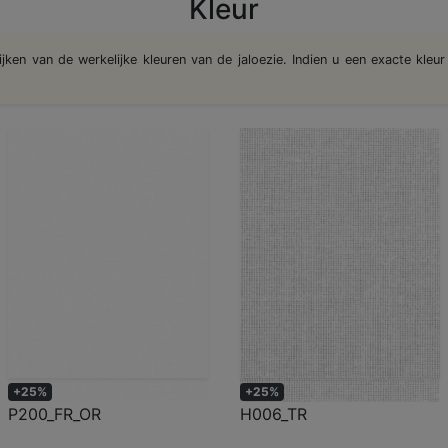
Kleur
en van de werkelijke kleuren van de jaloezie. Indien u een exacte kleur 
+25%
+25%
P200_FR_OR
H006_TR