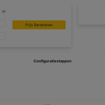
m
Prijs Berekenen
Configuratiestappen