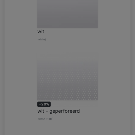
wit
(white)
+20%
wit - geperforeerd
(white PERF)