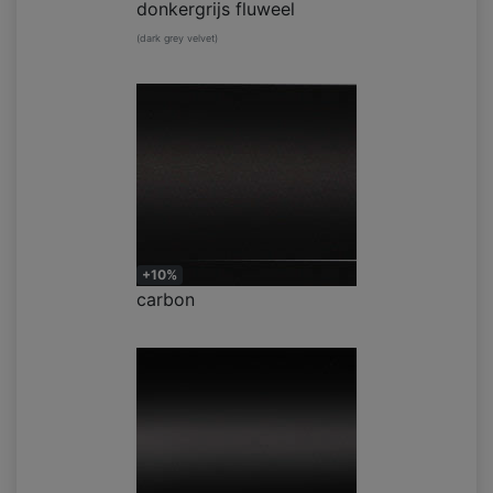
donkergrijs fluweel
(dark grey velvet)
+10%
carbon