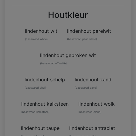
Houtkleur
lindenhout wit
lindenhout parelwit
(basswood white)
(basswood pearl white)
lindenhout gebroken wit
(basswood off-white)
lindenhout schelp
lindenhout zand
(basswood shell)
(basswood sand)
lindenhout kalksteen
lindenhout wolk
(basswood limestone)
(basswood cloud)
lindenhout taupe
lindenhout antraciet