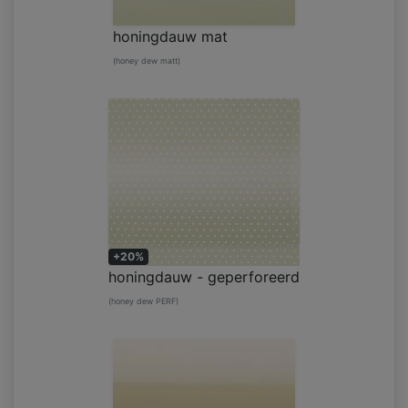
honingdauw mat
(honey dew matt)
+20%
honingdauw - geperforeerd
(honey dew PERF)