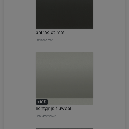
antraciet mat
(antracite matt)
+10%
lichtgrijs fluweel
(light grey velvet)