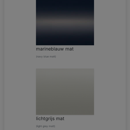
marineblauw mat
(navy blue matt)
lichtgrijs mat
(light grey matt)