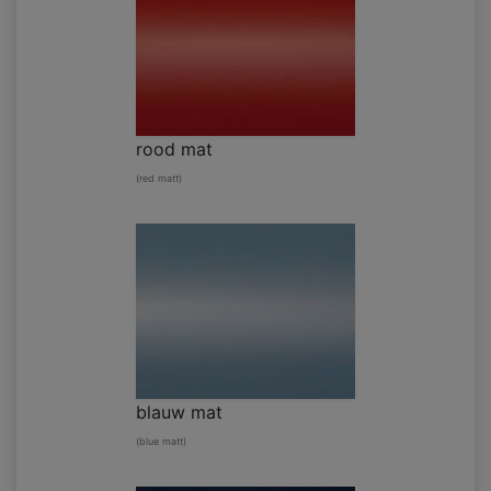
rood mat
(red matt)
blauw mat
(blue matt)