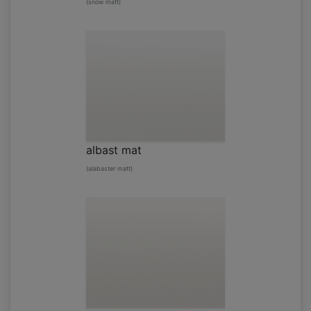
(snow matt)
albast mat
(alabaster matt)