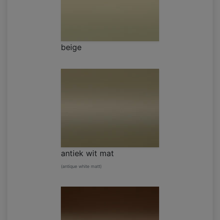
beige
antiek wit mat
(antique white matt)