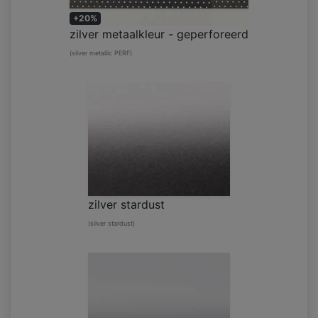
+20%
zilver metaalkleur - geperforeerd
(silver metallic PERF)
zilver stardust
(silver stardust)