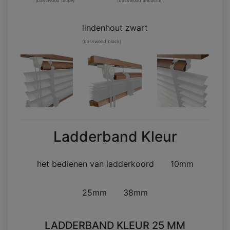
(basswood taupe)
(basswood antracite)
lindenhout zwart
(basswood black)
Ladderband Kleur
het bedienen van ladderkoord
10mm
25mm
38mm
LADDERBAND KLEUR 25 MM