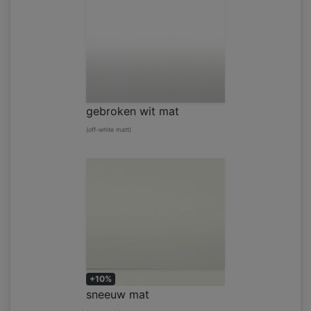
gebroken wit mat
(off-white matt)
+10%
sneeuw mat