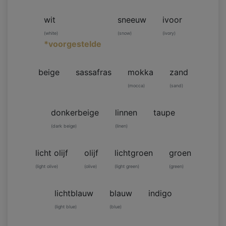
wit
sneeuw
ivoor
(white)
(snow)
(ivory)
*voorgestelde
beige
sassafras
mokka
zand
(mocca)
(sand)
donkerbeige
linnen
taupe
(dark beige)
(linen)
licht olijf
olijf
lichtgroen
groen
(light olive)
(olive)
(light green)
(green)
lichtblauw
blauw
indigo
(light blue)
(blue)