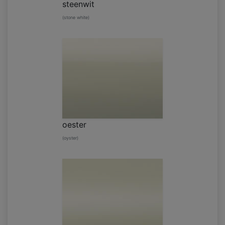
steenwit
(stone white)
oester
(oyster)