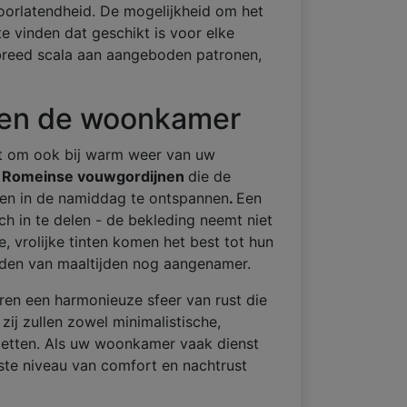
oorlatendheid. De mogelijkheid om het
 vinden dat geschikt is voor elke
 breed scala aan aangeboden patronen,
en de woonkamer
ert om ook bij warm weer van uw
n
Romeinse vouwgordijnen
die de
 en in de namiddag te ontspannen
.
Een
ch in te delen - de bekleding neemt niet
e, vrolijke tinten komen het best tot hun
eiden van maaltijden nog aangenamer.
ren een harmonieuze sfeer van rust die
 zij zullen zowel minimalistische,
ijzetten. Als uw woonkamer vaak dienst
gste niveau van comfort en nachtrust