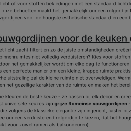
icht of voor stoffen bekledingen met een standaard lichtd
onze behoeften maakt het gemakkelijk om een rolgordijn te
uwgordijnen voor de hoogste esthetische standaard en een
ouwgordijnen voor de keuken
et licht zacht filtert en zo de juiste omstandigheden creë
binnenruimtes niet volledig verduisteren? Kies voor stoffe
rdoor het gemakkelijker wordt om elke dag te functioneren
is een perfecte manier om een kleine, krappe ruimte praktis
che uitstraling zal de kleine ruimte niet overweldigen. Warm
ken het gezellige karakter van de ruimte en maken het ber
 kleuren de beste keuze - ze passen bij elk decor en creë
t universele keuzes zijn
grijze Romeinse vouwgordijnen
-
die volgens de klassieke elegantie zijn ingericht, luister b
dee om een verduisterend rolgordijn te kiezen, dat het hoo
ikt voor zowel ramen als balkondeuren).