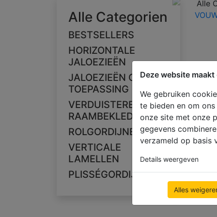
Alle 
Alle Categorien
VOUW
BESTSELLERS
HORIZONTALE
JALOEZIEËN
Deze website maakt 
JALOEZIEËN OP
TOEPASSING
We gebruiken cookies
VERDUISTERENDE
te bieden en om ons 
RAAMBEKLEDING
onze site met onze p
gegevens combineren 
ROLGORDIJNEN
verzameld op basis v
VERTICALE
LAMELLEN
Details weergeven
PLISSÉGORDIJNEN
Alles weigere