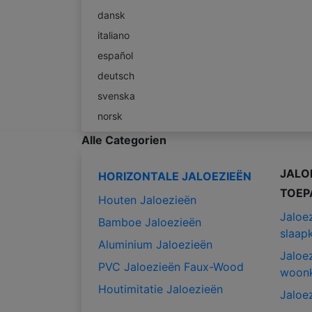
dansk
italiano
español
deutsch
svenska
norsk
Alle Categorien
JALO
HORIZONTALE JALOEZIEËN
TOEP
Houten Jaloezieën
Jaloe
Bamboe Jaloezieën
slaap
Aluminium Jaloezieën
Jaloe
PVC Jaloezieën Faux-Wood
woon
Houtimitatie Jaloezieën
Jaloe