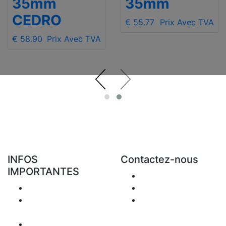
35mm
35mm
CEDRO
€ 55.77
Prix Avec TVA
€ 58.90
Prix Avec TVA
INFOS
Contactez-nous
IMPORTANTES
Envoyer Mail
Livraison
+48 881 333 794
Retours &
office@clickforblind
Remboursement
s.com
Confidentialité