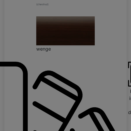
(chestnut)
wenge
d