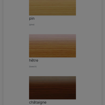
pin
(pine)
hêtre
(beech)
châtaigne