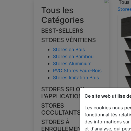
Tous 
Tous les
Store
Catégories
BEST-SELLERS
STORES VÉNITIENS
Stores en Bois
Stores en Bambou
Stores Aluminium
PVC Stores Faux-Bois
Stores Imitation Bois
STORES SELON
L'APPLICATION
Ce site web utilise d
Best-
St
STORES
Les cookies nous per
OCCULTANTS
ba
fonctionnalités rela
STORES À
des informations sur 
la
ENROULEMENT
et d'analyse, qui pe