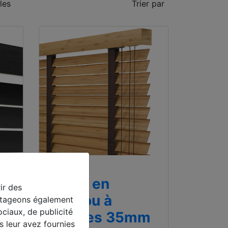
les
Trier par
Best-seller
Stores en
ir des
bambou à
artageons également
ociaux, de publicité
m
lamelles 35mm
s leur avez fournies