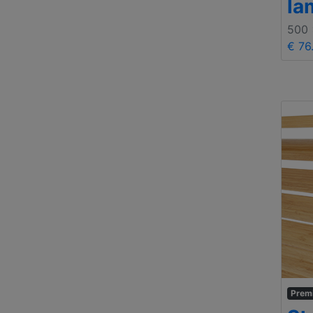
la
500
€ 76
Prem