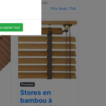
500 x 1000mm
c TVA
€ 74.81
Prix Avec TVA
Accepter tout
Premium
Stores en
bambou à