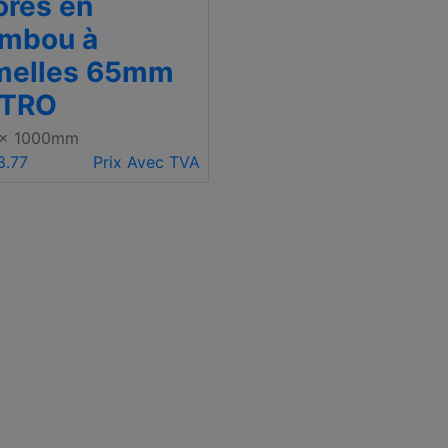
ores en
mbou à
melles 65mm
ETRO
 x 1000mm
8.77
Prix Avec TVA