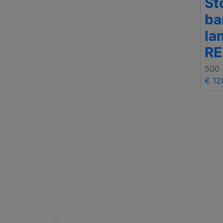
St
ba
la
R
500
€ 12