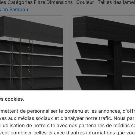
les Catégories
Filtre
Dimensions
Couleur
Tailles des lamel
s en Bambou
es cookies.
seller
Best-seller
ores en
Stores en
mettent de personnaliser le contenu et les annonces, d'offr
mbou à
bambou à
tives aux médias sociaux et d'analyser notre trafic. Nous p
l'utilisation de notre site avec nos partenaires de médias s
melles 50mm
lamelles 65m
uvent combiner celles-ci avec d'autres informations que vou