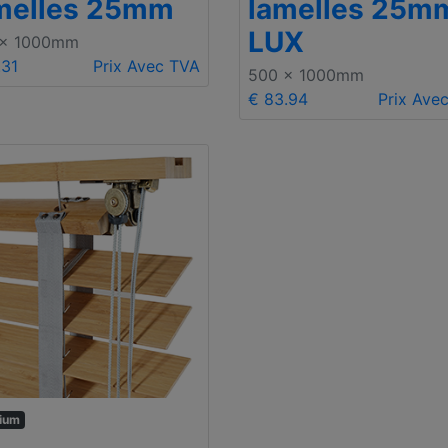
melles 25mm
lamelles 25m
LUX
 x 1000mm
.31
Prix Avec TVA
500 x 1000mm
€ 83.94
Prix Ave
ium