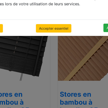
 x 1000mm
500 x 1000mm
es lors de votre utilisation de leurs services.
.26
Prix Avec TVA
€ 81.24
Prix Ave
Accepter essentiel
ores en
Stores en
mbou à
bambou à