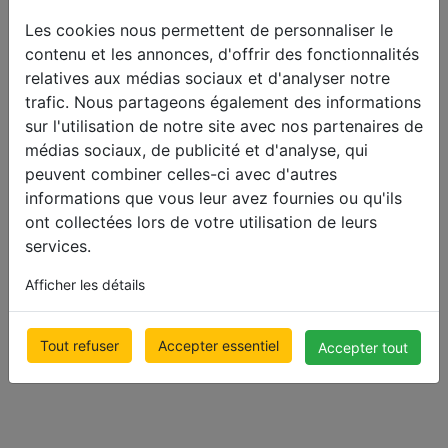
Les cookies nous permettent de personnaliser le
contenu et les annonces, d'offrir des fonctionnalités
relatives aux médias sociaux et d'analyser notre
trafic. Nous partageons également des informations
sur l'utilisation de notre site avec nos partenaires de
médias sociaux, de publicité et d'analyse, qui
Budget
Budget
peuvent combiner celles-ci avec d'autres
Stores
Stores
informations que vous leur avez fournies ou qu'ils
aluminium à
aluminium à
ont collectées lors de votre utilisation de leurs
services.
lamelles
lamelles
25mm
16mm
Afficher les détails
500 x 1000mm
500 x 1000mm
€ 42.15
Prix Avec TVA
€ 47.29
Prix Avec TVA
Tout refuser
Accepter essentiel
Accepter tout