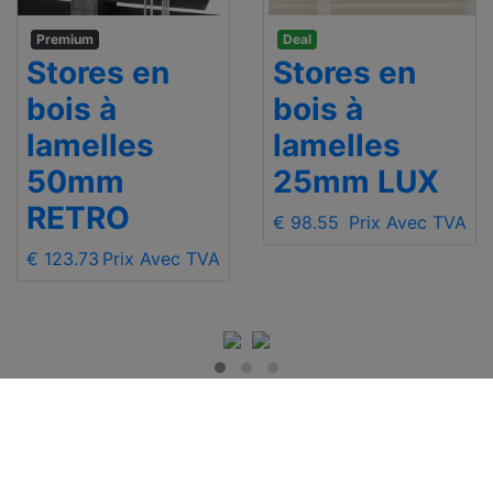
Premium
Deal
Stores en
Stores en
bois à
bois à
lamelles
lamelles
50mm
25mm LUX
RETRO
€ 98.55
Prix Avec TVA
€ 123.73
Prix Avec TVA