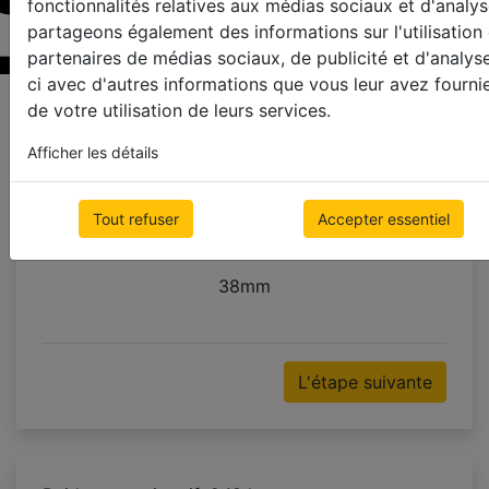
fonctionnalités relatives aux médias sociaux et d'analys
partageons également des informations sur l'utilisation
partenaires de médias sociaux, de publicité et d'analys
ci avec d'autres informations que vous leur avez fournie
Page d'échantillons
de votre utilisation de leurs services.
Afficher les détails
Couleur de Ruban
Tout refuser
Accepter essentiel
utilisez cordon d'échelle
25mm
38mm
L'étape suivante