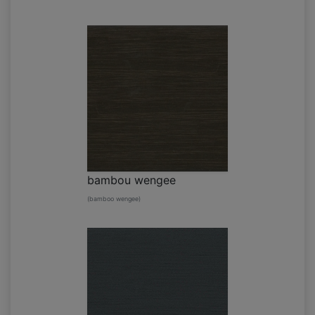
bambou wengee
(bamboo wengee)