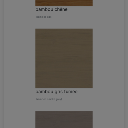
bambou chêne
(bamboo oak)
bambou gris fumée
(bamboo smoke grey)