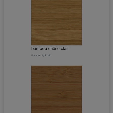
bambou chêne clair
(bamboo light oak)