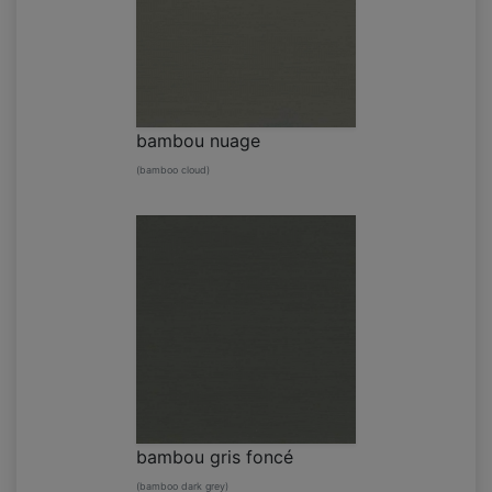
bambou nuage
(bamboo cloud)
bambou gris foncé
(bamboo dark grey)