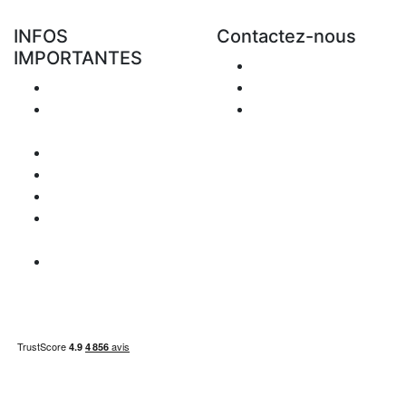
INFOS
Contactez-nous
IMPORTANTES
Envoyer Mail
Livraison
+48 881 333 794
Retours &
office@clickforblind
Remboursement
s.com
Confidentialité
Disclaimer
Question de TVA
Information
paiement
Carte du site