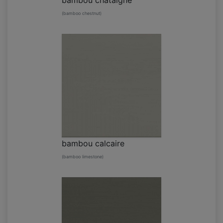
bambou châtaigne
(bamboo chestnut)
bambou calcaire
(bamboo limestone)