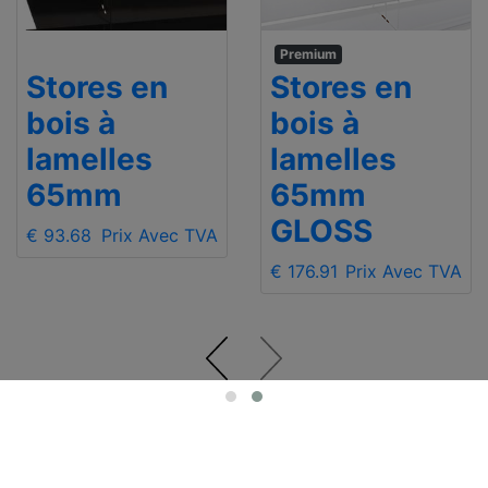
Premium
Stores en
Stores en
bois à
bois à
lamelles
lamelles
65mm
65mm
GLOSS
€ 93.68
Prix Avec TVA
€ 176.91
Prix Avec TVA