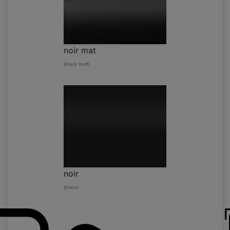
noir mat
(black matt)
noir
(black)