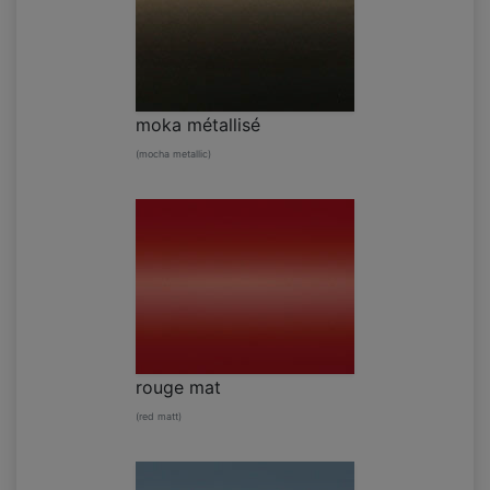
moka métallisé
(mocha metallic)
rouge mat
(red matt)