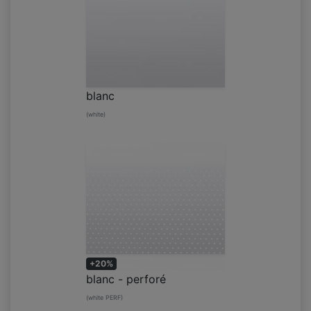
blanc
(white)
+20%
blanc - perforé
(white PERF)