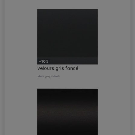
+10%
velours gris foncé
(dark grey velvet)