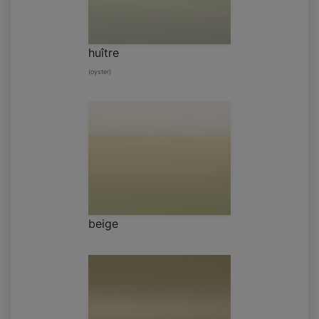
huître
(oyster)
beige