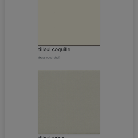
tilleul coquille
(basswood shell)