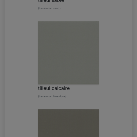
tilleul sable
(basswood sand)
tilleul calcaire
(basswood limestone)