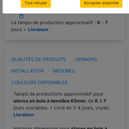
Poids approximatif: 1.7 kg
Tout refuser
Accepter essentiel
Hauteur approximative du colis:
160 mm (16%)
Le temps de production approximatif :
6
-
7
jours +
Livraison
QUALITÉS DE PRODUITS
OPINIONS
INSTALLATION
MESURES
COULEURS DISPONIBLES
Temps de productions approximatif pour
stores en bois à lamelles 65mm
: de
6
à
7
jours ouvrables. + Livré en 2-4 jours, voyez:
Livraison
min/max dimensions pour
stores en bois à