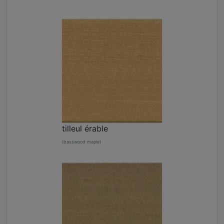
tilleul érable
(basswood maple)