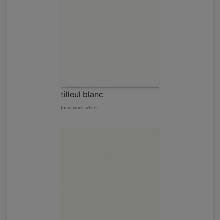
tilleul blanc
(basswood white)