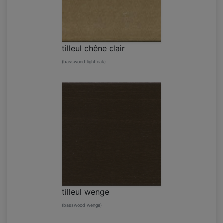
tilleul chêne clair
(basswood light oak)
tilleul wenge
(basswood wenge)