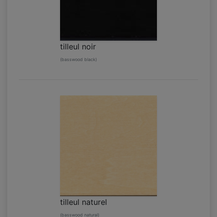
tilleul noir
(basswood black)
tilleul naturel
(basswood natural)