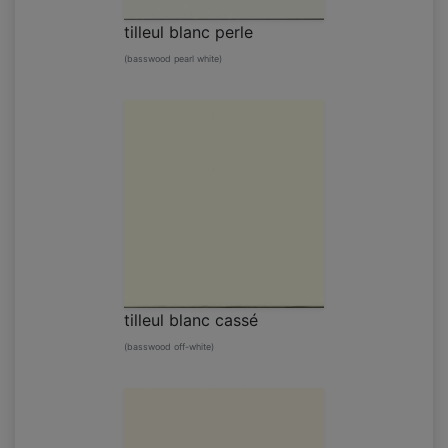
tilleul blanc perle
(basswood pearl white)
tilleul blanc cassé
(basswood off-white)