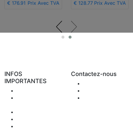
€ 176.91
Prix Avec TVA
€ 128.77
Prix Avec TVA
INFOS
Contactez-nous
IMPORTANTES
Envoyer Mail
Livraison
+48 881 333 794
Retours &
office@clickforblind
Remboursement
s.com
Confidentialité
Disclaimer
Question de TVA