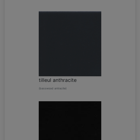
tilleul anthracite
(basswood antracite)