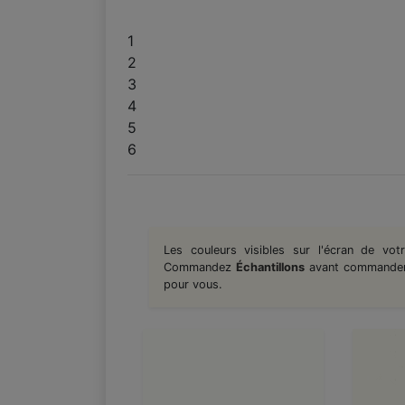
1
2
3
4
5
6
Les couleurs visibles sur l'écran de vot
Commandez
Échantillons
avant commander l
pour vous.