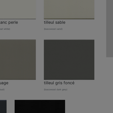
blanc perle
tilleul sable
rl white)
(basswood sand)
nuage
tilleul gris foncé
oud)
(basswood dark grey)