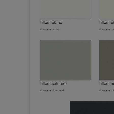
tilleul blanc
tilleul 
(basswood white)
(basswood pea
tilleul calcaire
tilleul 
(basswood limestone)
(basswood cl