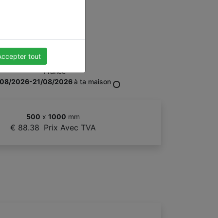
Accepter tout
France
/08/2026-21/08/2026
à ta maison
500
x
1000
mm
€ 88.38
Prix Avec TVA