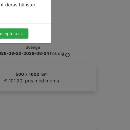
t deras tjänster.
cceptera alla
Sverige
026-08-20-2026-08-24
hos dig
500
x
1000
mm
€ 101.20
pris med moms