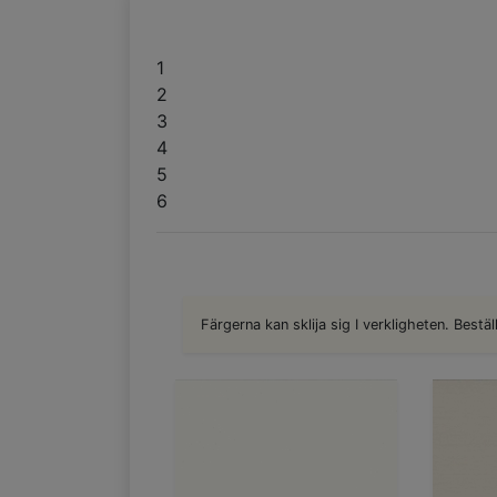
1
2
3
4
5
6
Färgerna kan sklija sig I verkligheten. Bestäl