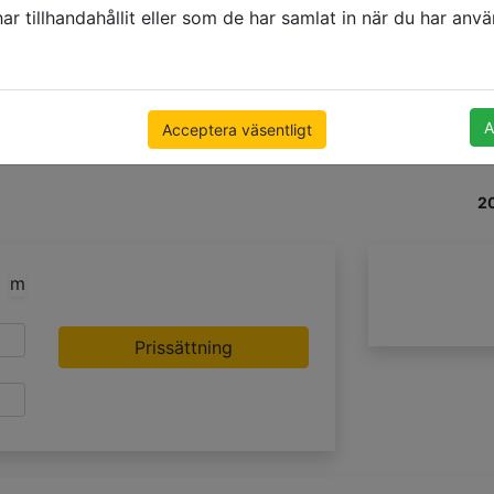
r tillhandahållit eller som de har samlat in när du har använ
A
+4
Acceptera väsentligt
2
m
Prissättning