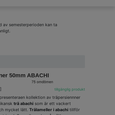
nd av semesterperioden kan ta
nligt.
nner 50mm ABACHI
]
tillgänglig produkt
 presenteraen kollektion av träpersiennner
frikansk
trä abachi
som är ett vackert
ch mycket lätt.
Trälameller i abachi
tillför