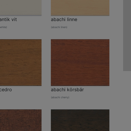
ntik vit
abachi linne
white)
(abachi linen)
cedro
abachi körsbär
(abachi cherry)