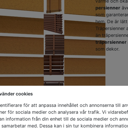
värme och ökar
persienner
äve
som garanterar 
hem. De är lätt
Träpersienner 
än träpersienn
träpersienner
som dekor.
vänder cookies
ntifierare för att anpassa innehållet och annonserna till a
oner för sociala medier och analysera vår trafik. Vi vidareb
an information från din enhet till de sociala medier och an
i samarbetar med. Dessa kan i sin tur kombinera informat