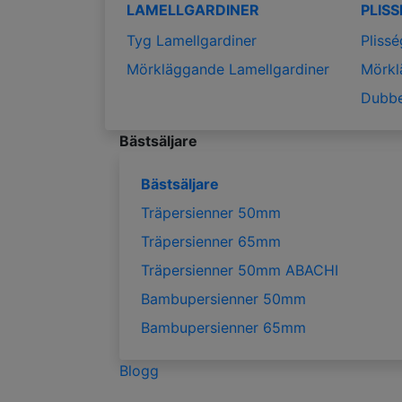
LAMELLGARDINER
PLIS
Tyg Lamellgardiner
Plissé
Mörkläggande Lamellgardiner
Mörkl
Dubbe
Bästsäljare
Bästsäljare
Träpersienner 50mm
Träpersienner 65mm
Träpersienner 50mm ABACHI
Bambupersienner 50mm
Bambupersienner 65mm
Blogg