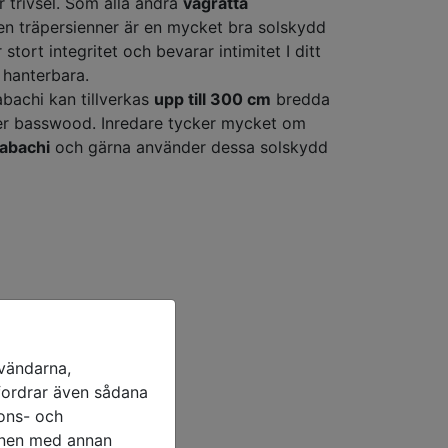
 trivsel. Som alla andra
vågrätta
n träpersienner är en mycket bra solskydd
stort integritet och bevarar intimitet I ditt
 hanterbara.
abachi kan tillverkas
upp till 300 cm
bredda
er basswood. Inredare tycker mycket om
 abachi
och gärna använder dessa solskydd
nvändarna,
efordrar även sådana
nons- och
ionen med annan