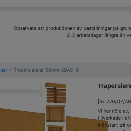
Observera att produktionen av beställningar på gru
2-3 arbetsdagar längre än va
nner
Träpersienner 50mm ABACHI
Träpersie
[Rx 270/OZ/AB
Vi har nöje att
tillverkade I a
mönstart trä o