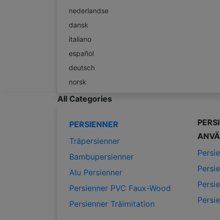
nederlandse
dansk
italiano
español
deutsch
norsk
All Categories
PERS
PERSIENNER
ANVÄ
Träpersienner
Persi
Bambupersienner
Persi
Alu Persienner
Persi
Persienner PVC Faux-Wood
Persi
Persienner Träimitation