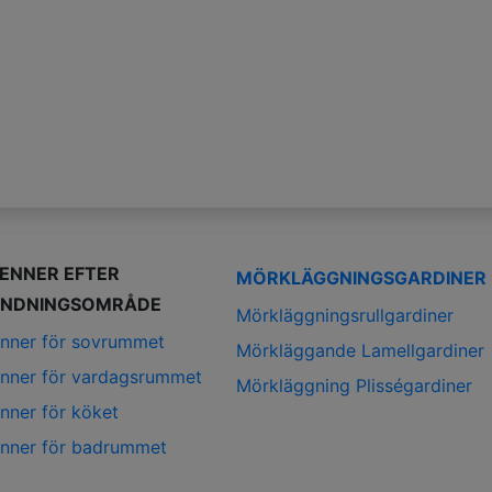
IENNER EFTER
MÖRKLÄGGNINGSGARDINER
NDNINGSOMRÅDE
Mörkläggningsrullgardiner
enner för sovrummet
Mörkläggande Lamellgardiner
enner för vardagsrummet
Mörkläggning Plisségardiner
enner för köket
enner för badrummet