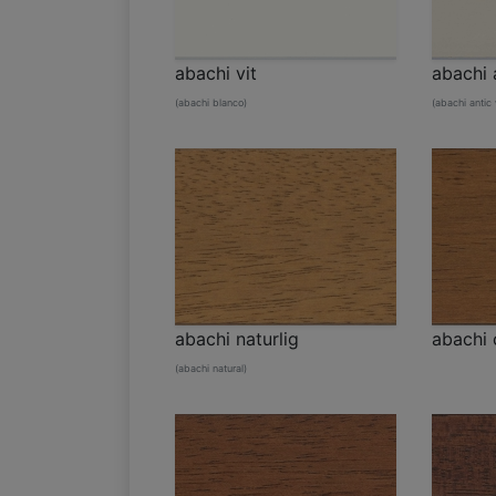
abachi vit
abachi a
(abachi blanco)
(abachi antic 
abachi naturlig
abachi 
(abachi natural)