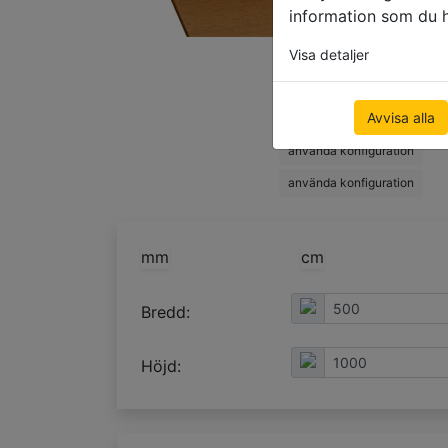
information som du ha
Visa detaljer
använda konfiguration
använda konfiguration
Avvisa alla
använda konfiguration
använda konfiguration
använda konfiguration
mm
cm
Bredd:
Höjd: