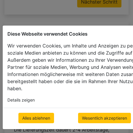
Nächster Schritt
Annäherungsgewicht: 1.56 kg
Diese Webseite verwendet Cookies
Ungefähre Höhe des nach oben gezogenem
Wir verwenden Cookies, um Inhalte und Anzeigen zu pers
Leistenpaket:
172 mm (17.2%)
soziale Medien anbieten zu können und die Zugriffe auf
Ungefähre Produktionszeit:
6
-
7
Arbeitstage +
Außerdem geben wir Informationen zu Ihrer Verwendung
Versand
Partner für soziale Medien, Werbung und Analysen weite
Informationen möglicherweise mit weiteren Daten zusa
bereitgestellt haben oder die sie im Rahmen Ihrer Nut
haben.
PRODUKTBESCHREIBUNG
MEINUNGEN
Details zeigen
MONTAGE
MESSUNG
FARBPALETTE
Ungefähre Produktionszeit
Holzjalousien
Alles ablehnen
Wesentlich akzeptieren
50mm ABACHI
: von
6
bis
7
Arbeitstage. +
Die Lieferungszeit dauert 2-4 Arbeitstage,