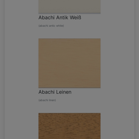
Abachi Antik Weiß
(abachi antic white)
Abachi Leinen
(abachi linen)