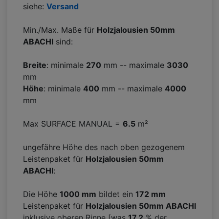
siehe:
Versand
Min./Max. Maße für
Holzjalousien 50mm
ABACHI
sind:
Breite
: minimale
270
mm -- maximale
3030
mm
Höhe
: minimale
400
mm -- maximale
4000
mm
Max SURFACE MANUAL =
6.5
m²
ungefähre Höhe des nach oben gezogenem
Leistenpaket für
Holzjalousien 50mm
ABACHI
:
Die Höhe
1000 mm
bildet ein
172
mm
Leistenpaket für
Holzjalousien 50mm ABACHI
inklusive oberen Rinne [was
17.2
% der