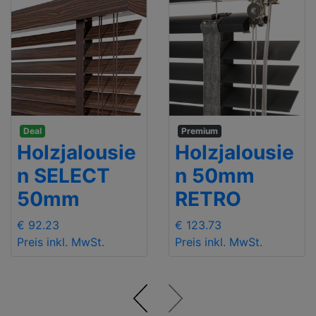
Deal
Premium
Holzjalousie
Holzjalousie
n SELECT
n 50mm
50mm
RETRO
€ 92.23
€ 123.73
Preis inkl. MwSt.
Preis inkl. MwSt.