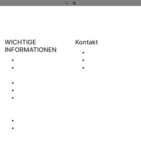
WICHTIGE
Kontakt
INFORMATIONEN
E-Mail senden
Versand
+49 151 7051 0074
Rückgabe &
office@clickforblind
Erstattung
s.com
Datenschutz
Haftungsausschluss
Mehrwertsteuer
Betreffende
Fragen
Zahlungsweise
Seitenübersicht