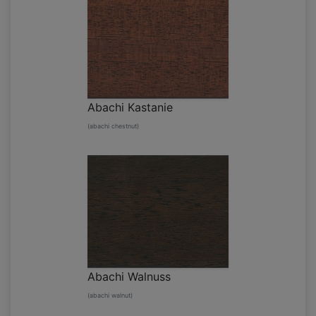
Abachi Kastanie
(abachi chestnut)
Abachi Walnuss
(abachi walnut)