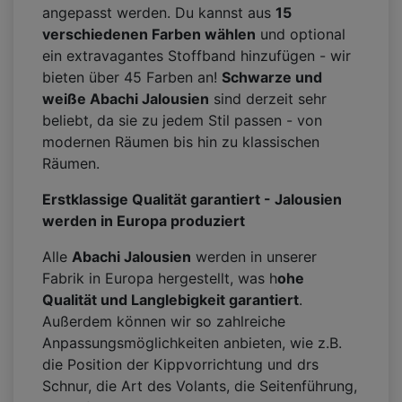
angepasst werden. Du kannst aus
15
verschiedenen Farben w
ä
hlen
und optional
ein extravagantes Stoffband hinzufügen - wir
bieten über 45 Farben an!
Schwarze und
weiße Abachi Jalousien
sind derzeit sehr
beliebt, da sie zu jedem Stil passen - von
modernen Räumen bis hin zu klassischen
Räumen.
Erstklassige Qualit
ä
t garantiert - Jalousien
werden in Europa produziert
Alle
Abachi Jalousien
werden in unserer
Fabrik in Europa hergestellt, was h
ohe
Qualit
ä
t und Langlebigkeit garantiert
.
Außerdem können wir so zahlreiche
Anpassungsmöglichkeiten anbieten, wie z.B.
die Position der Kippvorrichtung und drs
Schnur, die Art des Volants, die Seitenführung,