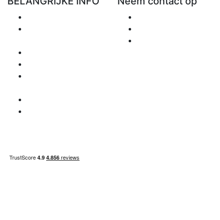
BELANGRIJKE INFO
Neem contact op
Verzending
Mail ons
Retourneren en
+48 881 333 798
restitutie
office@clickforblind
Privacybeleid
s.com
Disclaimer
Opmerkingen
betreffende BTW
Betaalinformatie
Site index