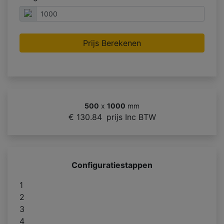
Prijs Berekenen
500
x
1000
mm
€ 130.84
prijs Inc BTW
Configuratiestappen
1
2
3
4