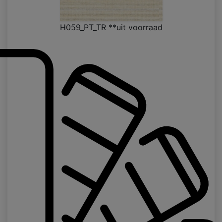
H059_PT_TR **uit voorraad