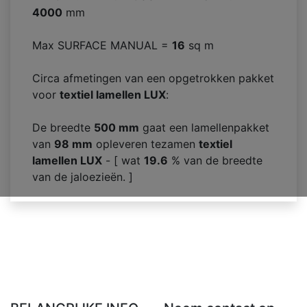
4000
mm
Max SURFACE MANUAL =
16
sq m
Circa afmetingen van een opgetrokken pakket
voor
textiel lamellen LUX
:
De breedte
500 mm
gaat een lamellenpakket
van
98
mm
opleveren tezamen
textiel
lamellen LUX
- [ wat
19.6
% van de breedte
van de jaloezieën. ]