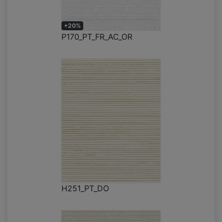
+20%
P170_PT_FR_AC_OR
H251_PT_DO