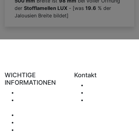
500 mm
Breite ist
98
mm
bei voller Öffnung
der
Stofflamellen LUX
- [was
19.6
% der
Jalousien Breite bildet]
WICHTIGE
Kontakt
INFORMATIONEN
E-Mail senden
Versand
+49 151 7051 0074
Rückgabe &
office@clickforblind
Erstattung
s.com
Datenschutz
Haftungsausschluss
Mehrwertsteuer
Betreffende