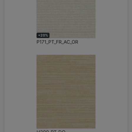
+20%
P171_PT_FR_AC_OR