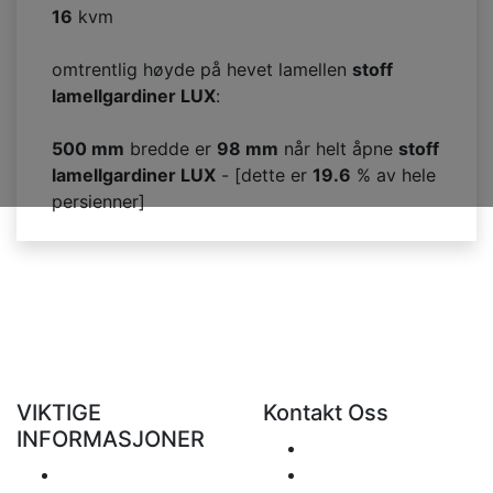
16
kvm
omtrentlig høyde på hevet lamellen
stoff
lamellgardiner LUX
:
500 mm
bredde er
98
mm
når helt åpne
stoff
lamellgardiner LUX
- [dette er
19.6
% av hele
persienner]
VIKTIGE
Kontakt Oss
INFORMASJONER
Send
Levering
+48 881 333 799