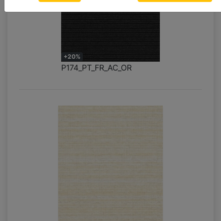
+20%
P174_PT_FR_AC_OR