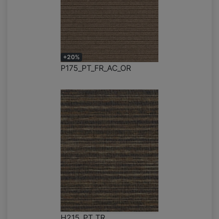
+20%
P175_PT_FR_AC_OR
H215_PT_TR