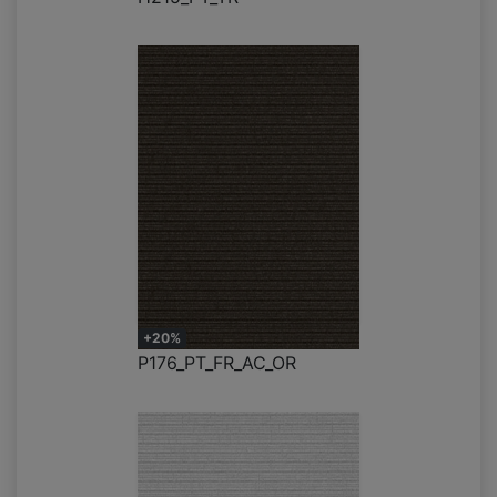
+20%
P176_PT_FR_AC_OR