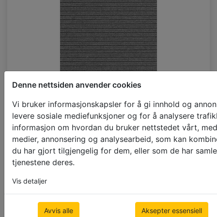
Denne nettsiden anvender cookies
Vi bruker informasjonskapsler for å gi innhold og annons
+20%
levere sosiale mediefunksjoner og for å analysere trafik
P173_PT_FR_AC_OR
informasjon om hvordan du bruker nettstedet vårt, med
medier, annonsering og analysearbeid, som kan kombi
du har gjort tilgjengelig for dem, eller som de har saml
tjenestene deres.
Vis detaljer
Avvis alle
Aksepter essensiell