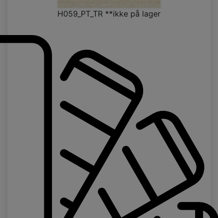
H059_PT_TR **ikke på lager