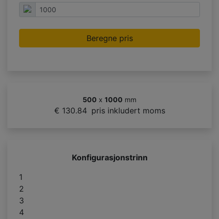
Beregne pris
500
x
1000
mm
€ 130.84
pris inkludert moms
Konfigurasjonstrinn
1
2
3
4