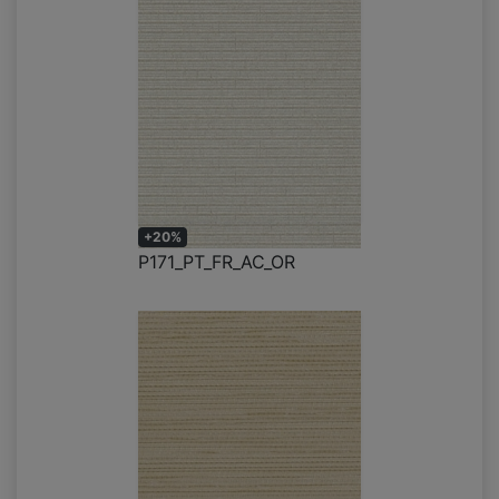
+20%
P171_PT_FR_AC_OR