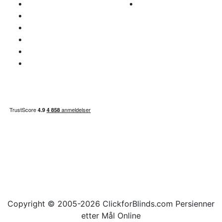
Retur og refusjon
office@clickforblind
Personvern
s.com
Fraskrivelse
Hva med moms?
Betalings info
Områdekart
Copyright © 2005-2026 ClickforBlinds.com Persienner
etter Mål Online