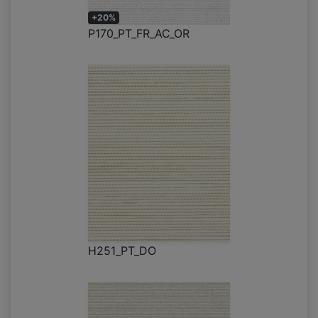
+20%
P170_PT_FR_AC_OR
H251_PT_DO