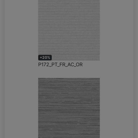
+20%
P172_PT_FR_AC_OR