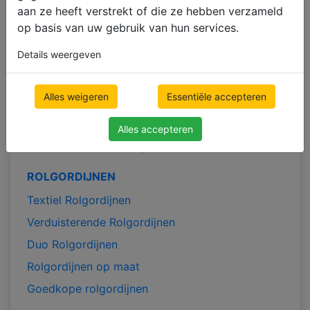
Jaloezieën voor de woonkamer
aan ze heeft verstrekt of die ze hebben verzameld
Jaloezieën voor de keuken
op basis van uw gebruik van hun services.
Jaloezieën voor de badkamer
Details weergeven
VERDUISTERENDE RAAMBEKLEDING
Alles weigeren
Essentiële accepteren
Verduisterende Rolgordijnen
Verduisterende Verticale
Alles accepteren
Verduisterende Plisségordijnen
ROLGORDIJNEN
Textiel Rolgordijnen
Verduisterende Rolgordijnen
Duo Rolgordijnen
Rolgordijnen op maat
Goedkope rolgordijnen