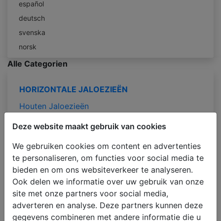
español
deutsch
svenska
norsk
Alle Categorien
HORIZONTALE JALOEZIEËN
Houten Jaloezieën
Bamboe Jaloezieën
Deze website maakt gebruik van cookies
Aluminium Jaloezieën
We gebruiken cookies om content en advertenties
PVC Jaloezieën Faux-Wood
te personaliseren, om functies voor social media te
Houtimitatie Jaloezieën
bieden en om ons websiteverkeer te analyseren.
Ook delen we informatie over uw gebruik van onze
JALOEZIEËN OP TOEPASSING
site met onze partners voor social media,
adverteren en analyse. Deze partners kunnen deze
Jaloezieën voor de slaapkamer
gegevens combineren met andere informatie die u