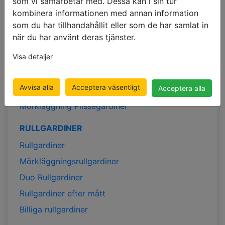
som vi samarbetar med. Dessa kan i sin tur
Persienner för vardagsrummet
kombinera informationen med annan information
Persienner för köket
som du har tillhandahållit eller som de har samlat in
Persienner för badrummet
när du har använt deras tjänster.
MÖRKLÄGGNINGSGARDINER
Visa detaljer
Mörkläggningsrullgardiner
Avvisa alla
Acceptera väsentligt
Acceptera alla
Mörkläggande Lamellgardiner
Mörkläggning Plisségardiner
RULLGARDINER
Rullgardiner
Mörkläggningsrullgardiner
Duo Rullgardiner
Rullgardiner efter mått
Billiga rullgardiner