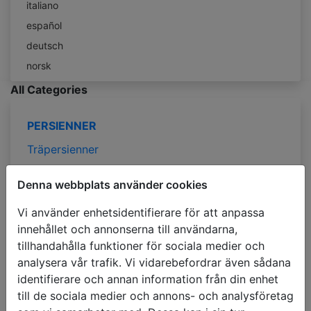
italiano
español
deutsch
norsk
All Categories
PERSIENNER
Träpersienner
Bambupersienner
Denna webbplats använder cookies
Alu Persienner
Vi använder enhetsidentifierare för att anpassa
Persienner PVC Faux-Wood
innehållet och annonserna till användarna,
Persienner Träimitation
tillhandahålla funktioner för sociala medier och
analysera vår trafik. Vi vidarebefordrar även sådana
PERSIENNER EFTER ANVÄNDNINGSOMRÅDE
identifierare och annan information från din enhet
Persienner för sovrummet
till de sociala medier och annons- och analysföretag