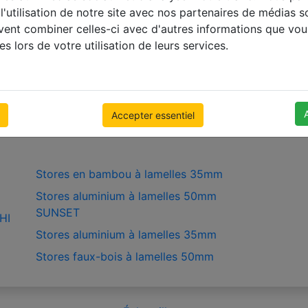
l'utilisation de notre site avec nos partenaires de médias s
ES PLISSÉS
uvent combiner celles-ci avec d'autres informations que vou
 Plissés
es lors de votre utilisation de leurs services.
 Plissés Occultants
s Plissés Double
Accepter essentiel
Stores en bambou à lamelles 35mm
Stores aluminium à lamelles 50mm
SUNSET
HI
Stores aluminium à lamelles 35mm
Stores faux-bois à lamelles 50mm