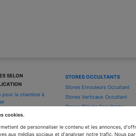
ES SELON
STORES OCCULTANTS
LICATION
Stores Enrouleurs Occultant
s pour la chambre à
Stores Verticaux Occultant
er
Stores Plissés Occultants
 pour le salon
es cookies.
 pour la cuisine
mettent de personnaliser le contenu et les annonces, d'offr
 pour la salle de bain
tives aux médias sociaux et d'analyser notre trafic. Nous p