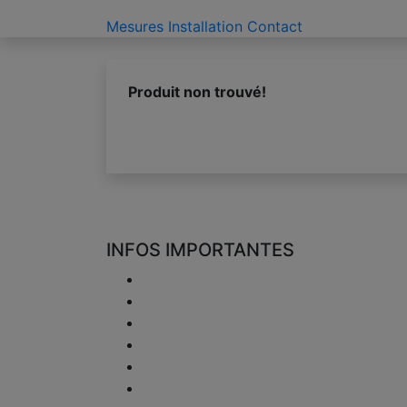
Mesures
Installation
Contact
Produit non trouvé!
INFOS IMPORTANTES
Livraison
Retours & Remboursement
Confidentialité
Disclaimer
Question de TVA
Information paiement