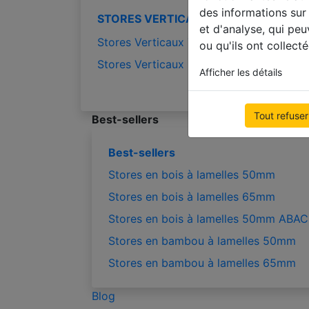
des informations sur 
STORES VERTICAUX
STOR
et d'analyse, qui pe
Stores Verticaux Tamisant
Stores
ou qu'ils ont collecté
Stores Verticaux Occultant
Stores
Afficher les détails
Store
Tout refuser
Best-sellers
Best-sellers
Stores en bois à lamelles 50mm
Stores en bois à lamelles 65mm
Stores en bois à lamelles 50mm ABAC
Stores en bambou à lamelles 50mm
Stores en bambou à lamelles 65mm
Blog