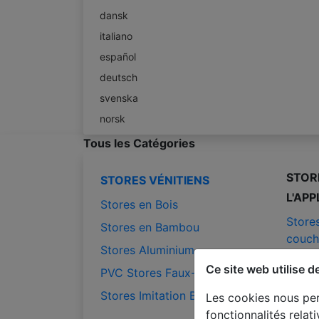
dansk
italiano
español
deutsch
svenska
norsk
Tous les Catégories
STOR
STORES VÉNITIENS
L'APP
Stores en Bois
Store
Stores en Bambou
couch
Stores Aluminium
Stores
Ce site web utilise d
PVC Stores Faux-Bois
Stores
Stores Imitation Bois
Les cookies nous per
Stores
fonctionnalités rela