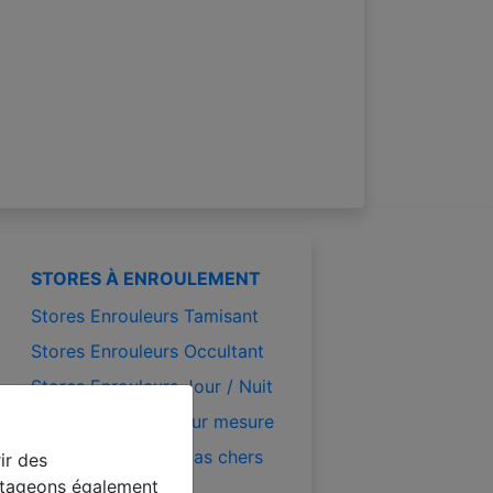
STORES À ENROULEMENT
Stores Enrouleurs Tamisant
Stores Enrouleurs Occultant
Stores Enrouleurs Jour / Nuit
Stores enrouleurs sur mesure
Stores enrouleurs pas chers
ir des
artageons également