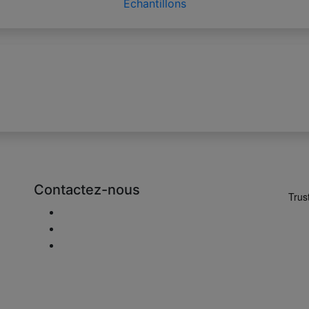
Échantillons
Contactez-nous
Envoyer Mail
+48 881 333 794
office@clickforblinds.com