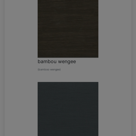
bambou wengee
(bamboo wengee)