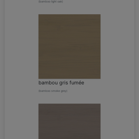
(bamboo light oak)
bambou gris fumée
(bamboo smoke grey)