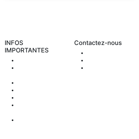
INFOS
Contactez-nous
IMPORTANTES
Envoyer Mail
Livraison
+48 881 333 794
Retours &
office@clickforblind
Remboursement
s.com
Confidentialité
Disclaimer
Question de TVA
Information
paiement
Carte du site