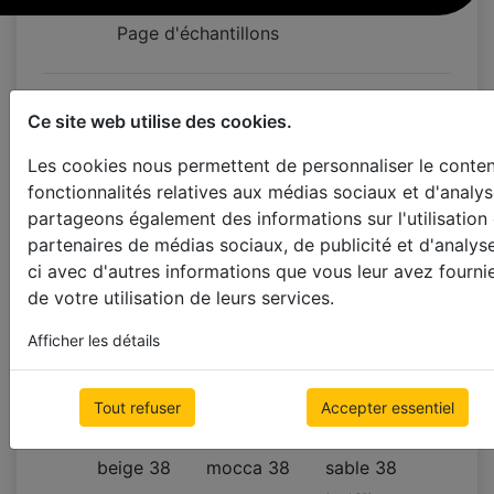
Page d'échantillons
Couleur de Ruban
Ce site web utilise des cookies.
Les cookies nous permettent de personnaliser le contenu
utilisez cordon d'échelle
25mm
fonctionnalités relatives aux médias sociaux et d'analys
partageons également des informations sur l'utilisation
38mm
partenaires de médias sociaux, de publicité et d'analys
ci avec d'autres informations que vous leur avez fournie
de votre utilisation de leurs services.
COULEUR DE RUBAN 38 MM
Afficher les détails
blanc 38
neige 38
ivoire 38
(white 38)
(snow 38)
(ivory 38)
*suggérée
Tout refuser
Accepter essentiel
beige 38
mocca 38
sable 38