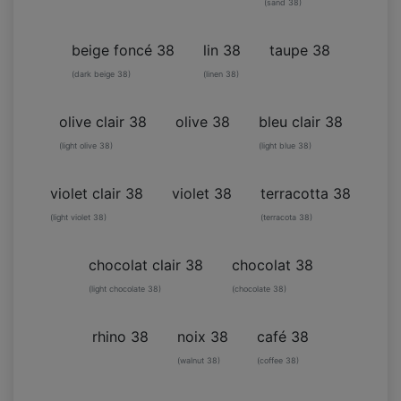
(sand 38)
beige foncé 38
lin 38
taupe 38
(dark beige 38)
(linen 38)
olive clair 38
olive 38
bleu clair 38
(light olive 38)
(light blue 38)
violet clair 38
violet 38
terracotta 38
(light violet 38)
(terracota 38)
chocolat clair 38
chocolat 38
(light chocolate 38)
(chocolate 38)
rhino 38
noix 38
café 38
(walnut 38)
(coffee 38)