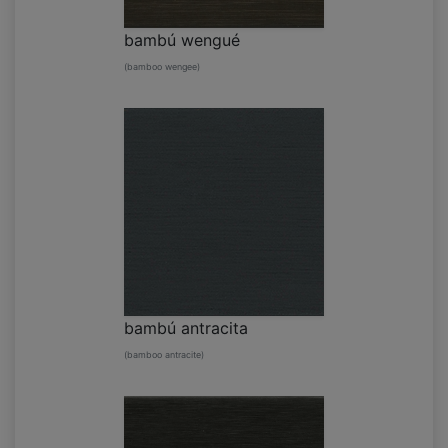
bambú wengué
(bamboo wengee)
bambú antracita
(bamboo antracite)