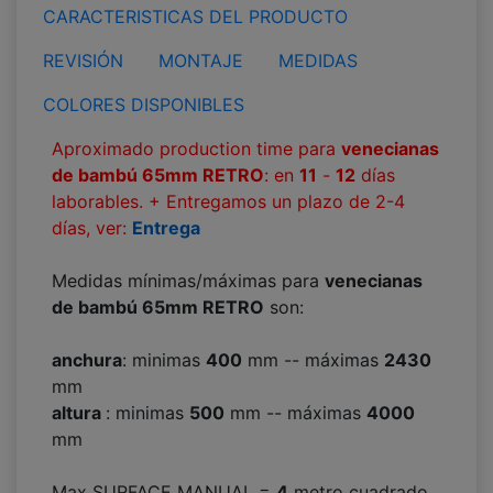
CARACTERISTICAS DEL PRODUCTO
REVISIÓN
MONTAJE
MEDIDAS
COLORES DISPONIBLES
Aproximado production time para
venecianas
de bambú 65mm RETRO
: en
11
-
12
días
laborables. + Entregamos un plazo de 2-4
días, ver:
Entrega
Medidas mínimas/máximas para
venecianas
de bambú 65mm RETRO
son:
anchura
: minimas
400
mm -- máximas
2430
mm
altura
: minimas
500
mm -- máximas
4000
mm
Max SURFACE MANUAL =
4
metro cuadrado