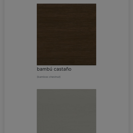
bambú castaño
(bamboo chestnut)