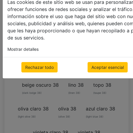
Las cookies de este sitio web se usan para personalizar
ofrecer funciones de redes sociales y analizar el tráf
COLOR DE LA CINTA 38 MM
información sobre el uso que haga del sitio web con nu
sociales, publicidad y análisis web, quienes pueden co
blanco 38
nieve 38
marfil 38
que les haya proporcionado o que hayan recopilado a p
de sus servicios.
(white 38)
(snow 38)
(ivory 38)
*sugerido
Mostrar detalles
beige 38
mocca 38
arena 38
Rechazar todo
Aceptar esencial
(sand 38)
beige oscuro 38
lino 38
topo 38
(dark beige 38)
(linen 38)
(taupe 38)
oliva claro 38
oliva 38
azul claro 38
(light olive 38)
(olive 38)
(light blue 38)
violeta claro 38
violeta 38