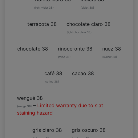
(light violet 38)
(violet 38)
terracota 38
chocolate claro 38
(light chocolate 38)
chocolate 38
rinoceronte 38
nuez 38
(rhino 38)
(walnut 38)
café 38
cacao 38
(coffee 38)
wengué 38
–
Limited warranty due to slat
(wenge 38)
staining hazard
gris claro 38
gris oscuro 38