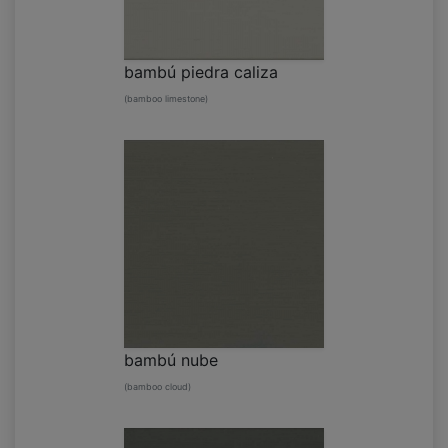
bambú piedra caliza
(bamboo limestone)
bambú nube
(bamboo cloud)