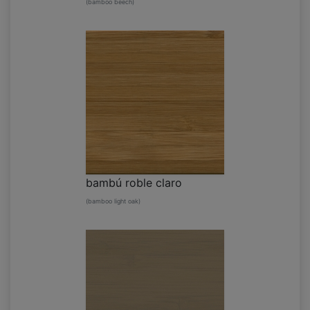
(bamboo beech)
bambú roble claro
(bamboo light oak)