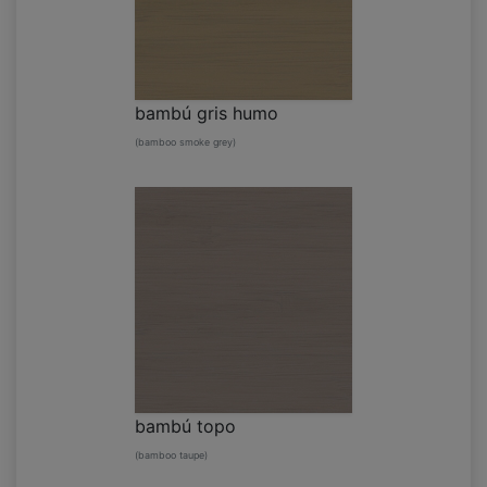
bambú gris humo
(bamboo smoke grey)
bambú topo
(bamboo taupe)