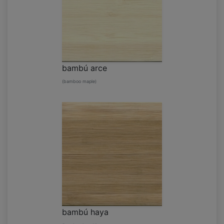
bambú arce
(bamboo maple)
bambú haya