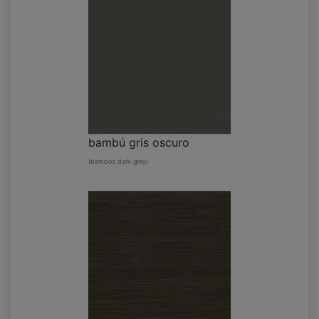
bambú gris oscuro
(bamboo dark grey)