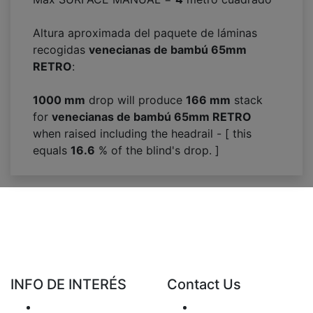
Altura aproximada del paquete de láminas
recogidas
venecianas de bambú 65mm
RETRO
:
1000 mm
drop will produce
166
mm
stack
for
venecianas de bambú 65mm RETRO
when raised including the headrail - [ this
equals
16.6
% of the blind's drop. ]
INFO DE INTERÉS
Contact Us
Entrega
Enviar Mail