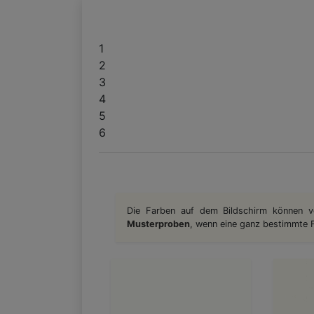
1
2
3
4
5
6
Die Farben auf dem Bildschirm können v
Musterproben
, wenn eine ganz bestimmte Fa