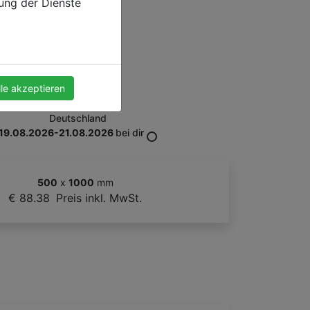
zung der Dienste
lle akzeptieren
Deutschland
19.08.2026-21.08.2026
bei dir
500
x
1000
mm
€ 88.38
Preis inkl. MwSt.