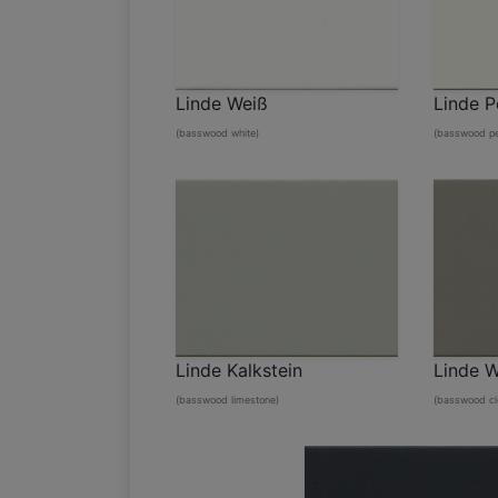
Linde Weiß
Linde P
(basswood white)
(basswood pea
Linde Kalkstein
Linde 
(basswood limestone)
(basswood cl