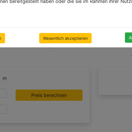
nen bereitgestellt haben oder die sie im Rahmen Ihrer Nut
A
n
Wesentlich akzeptieren
+1
m
Preis berechnen