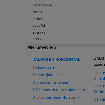
nederlandse
dansk
italiano
español
svenska
norsk
Alle Kategorien
JALO
JALOUSIEN HORIZONTAL
ANW
Holzjalousien
Jalous
Bambusjalousien
Schla
Aluminium Jalousien
Jalous
PVC Jalousien im Holzdesign
Wohn
Alu-Jalousien in Holzoptik
Jalous