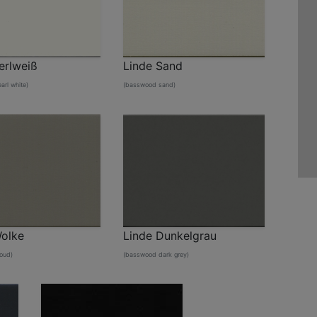
erlweiß
Linde Sand
rl white)
(basswood sand)
Wolke
Linde Dunkelgrau
oud)
(basswood dark grey)