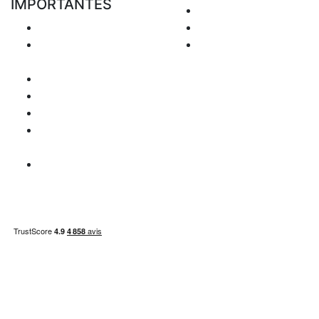
IMPORTANTES
Envoyer Mail
Livraison
+48 881 333 794
Retours &
office@clickforblind
Remboursement
s.com
Confidentialité
Disclaimer
Question de TVA
Information
paiement
Carte du site