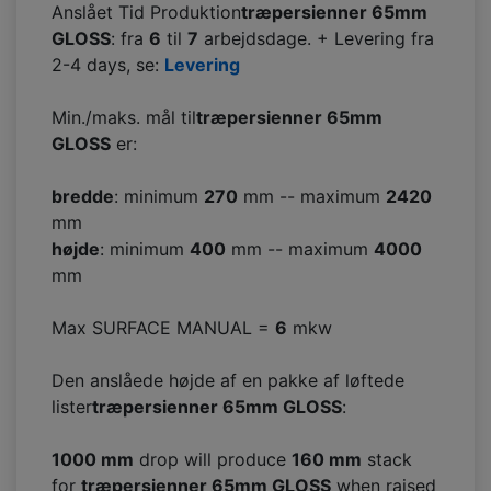
Anslået Tid Produktion
træpersienner 65mm
GLOSS
: fra
6
til
7
arbejdsdage. + Levering fra
2-4 days, se:
Levering
Min./maks. mål til
træpersienner 65mm
GLOSS
er:
bredde
: minimum
270
mm -- maximum
2420
mm
højde
: minimum
400
mm -- maximum
4000
mm
Max SURFACE MANUAL =
6
mkw
Den anslåede højde af en pakke af løftede
lister
træpersienner 65mm GLOSS
:
1000 mm
drop will produce
160
mm
stack
for
træpersienner 65mm GLOSS
when raised