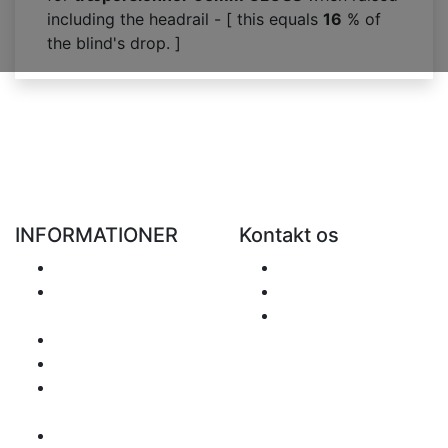
including the headrail - [ this equals
16
% of
the blind's drop. ]
INFORMATIONER
Kontakt os
Levering
Send Mail
Returvarer og
+48 881 333 799
tilbagebetalinger
office@clickforblind
Privathedspolitik
s.com
Disclaimer
Spørgsmål
angående MOMS
Betalings info