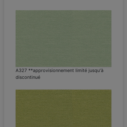
A327 **approvisionnement limité jusqu'à
discontinué