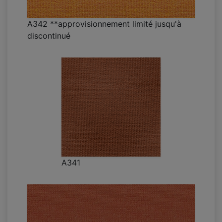
A342 **approvisionnement limité jusqu'à
discontinué
A341