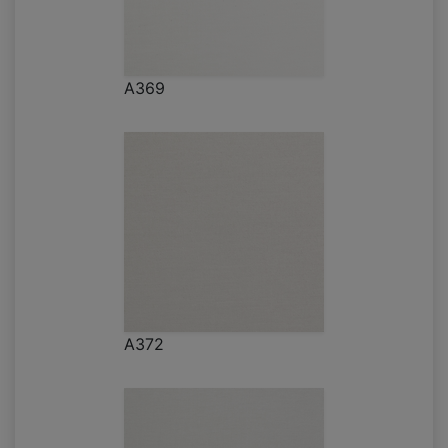
A369
A372