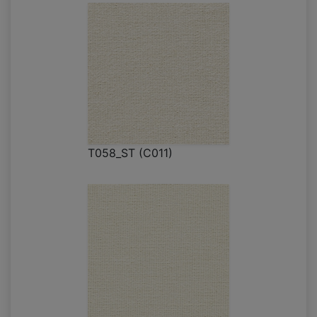
T058_ST (C011)