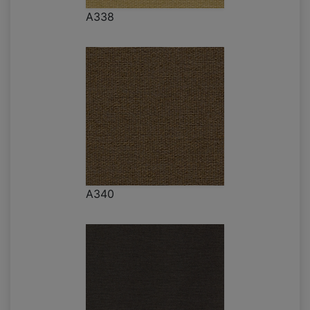
A338
A340