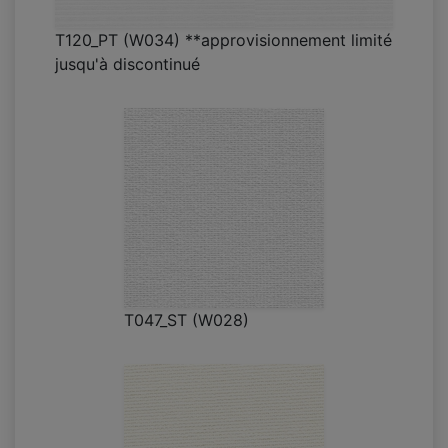
T120_PT (W034) **approvisionnement limité
jusqu'à discontinué
T047_ST (W028)