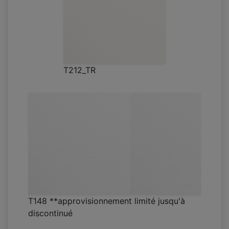
T212_TR
T148 **approvisionnement limité jusqu'à
discontinué