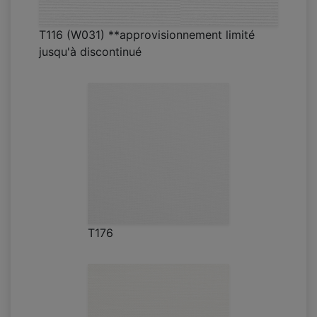
T116 (W031) **approvisionnement limité
jusqu'à discontinué
T176