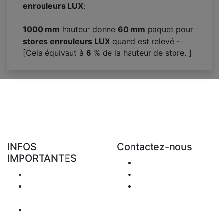
enrouleurs LUX
:
1000 mm
hauteur donne
60
mm
paquet pour
stores enrouleurs LUX
quand est relevé -
[Cela équivaut à
6
% de la hauteur de store. ]
INFOS
Contactez-nous
IMPORTANTES
Envoyer Mail
Livraison
+48 881 333 794
Retours &
office@clickforblind
Remboursement
s.com
Confidentialité