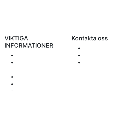
VIKTIGA
Kontakta oss
INFORMATIONER
Skicka ett e-mail
Porto
+48 881 333 799
Returer och
office@clickforblind
återbetalningar
s.com
Personuppgiftspolicy
Ansvarsfriskrivning
Frågor om moms
Betalningssätt
Sidan inehåller