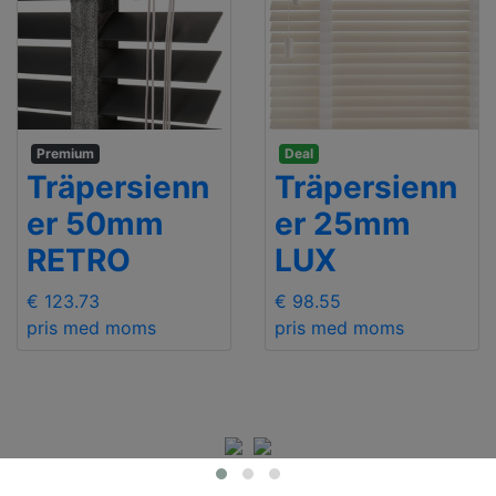
Premium
Deal
Träpersienn
Träpersienn
er 50mm
er 25mm
RETRO
LUX
€ 123.73
€ 98.55
pris med moms
pris med moms