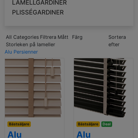
LAMELLGARDINER
PLISSÉGARDINER
All Categories
Filtrera
Mått
Färg
Sortera
Storleken på lameller
efter
Alu Persienner
Bästsäljare
Bästsäljare
Deal
Alu
Alu