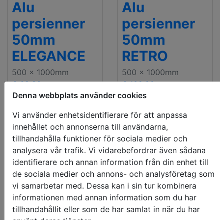
Alu
Alu
persienner
persienner
50mm
50mm
ELEGANCE
RETRO
500 x 1000mm
500 x 1000mm
€ 68.33
€ 100.90
Denna webbplats använder cookies
pris med moms
pris med moms
Vi använder enhetsidentifierare för att anpassa
innehållet och annonserna till användarna,
tillhandahålla funktioner för sociala medier och
analysera vår trafik. Vi vidarebefordrar även sådana
identifierare och annan information från din enhet till
de sociala medier och annons- och analysföretag som
vi samarbetar med. Dessa kan i sin tur kombinera
informationen med annan information som du har
tillhandahållit eller som de har samlat in när du har