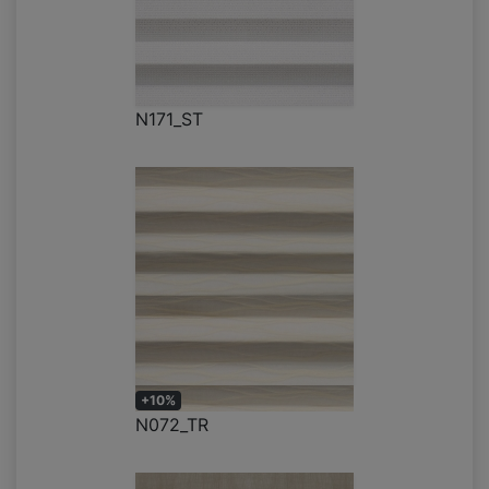
N171_ST
+10%
N072_TR