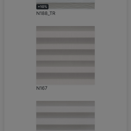
+10%
N188_TR
N167