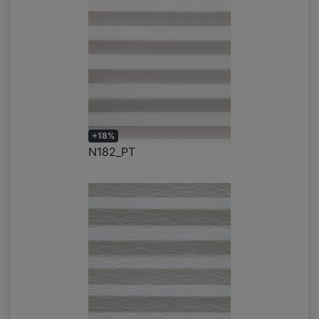
+18%
N182_PT