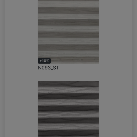
+10%
N093_ST