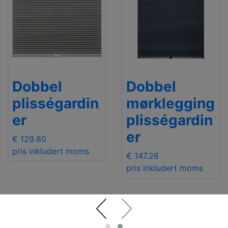
Dobbel
Dobbel
plisségardin
mørklegging
er
plisségardin
er
€ 129.80
pris inkludert moms
€ 147.26
pris inkludert moms