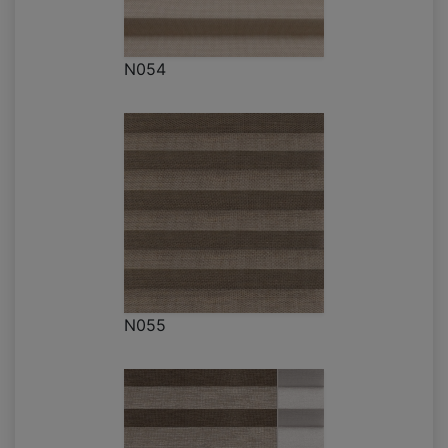
N054
N055