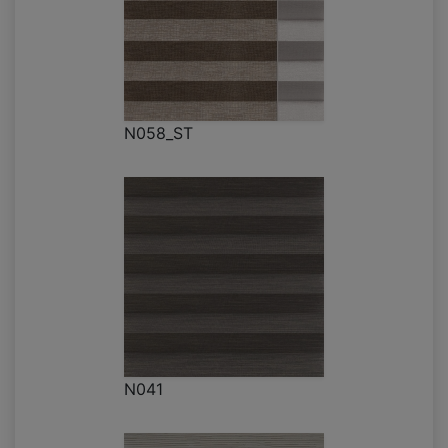
N058_ST
N041