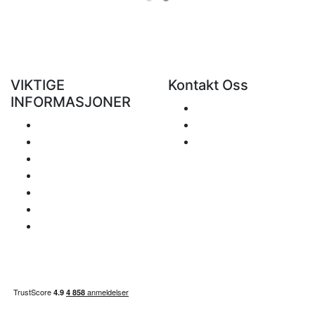
VIKTIGE
Kontakt Oss
INFORMASJONER
Send
Levering
+48 881 333 799
Retur og refusjon
office@clickforblind
Personvern
s.com
Fraskrivelse
Hva med moms?
Betalings info
Områdekart