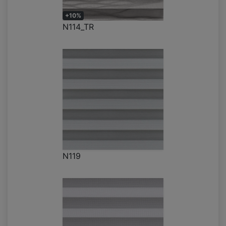
+10%
N114_TR
N119