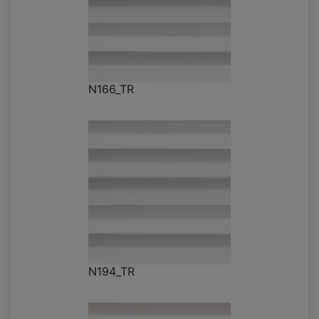
N166_TR
N194_TR