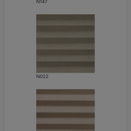
N147
N022