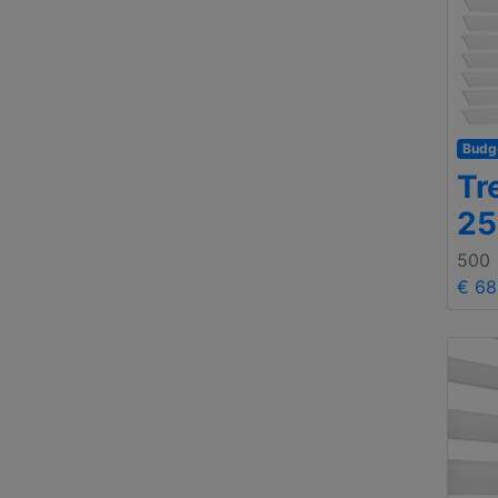
Budg
Tr
2
500
€ 68