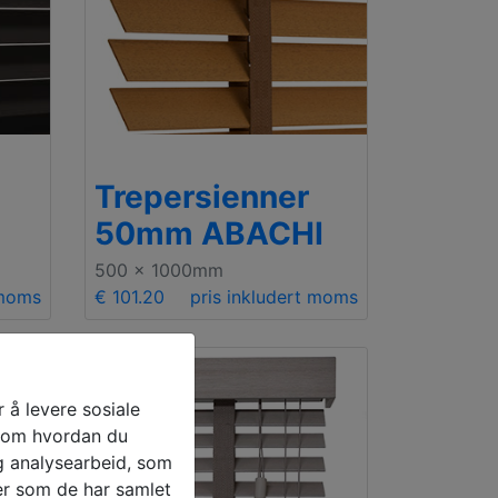
Trepersienner
50mm ABACHI
500 x 1000mm
 moms
€ 101.20
pris inkludert moms
 å levere sosiale
n om hvordan du
g analysearbeid, som
er som de har samlet