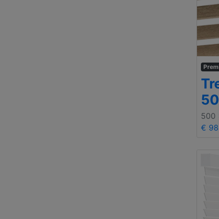
Prem
Tr
50
500
€ 98