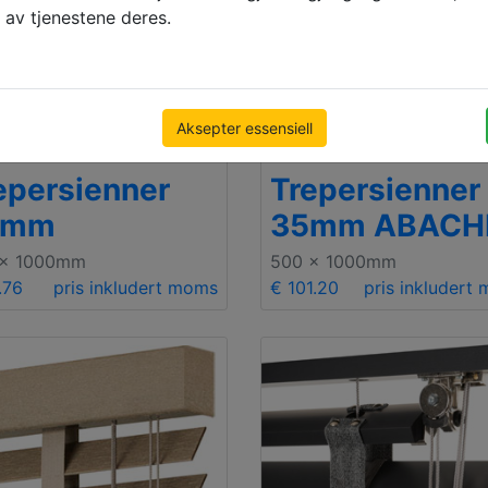
 av tjenestene deres.
Aksepter essensiell
Premium
epersienner
Trepersienner
5mm
35mm ABACH
 x 1000mm
500 x 1000mm
.76
pris inkludert moms
€ 101.20
pris inkludert