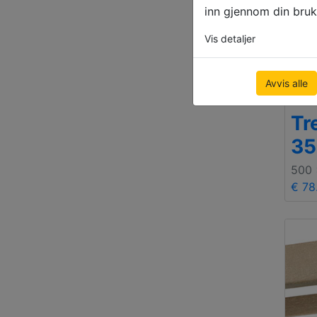
inn gjennom din bruk
Vis detaljer
Avvis alle
Deal
Tr
3
500
€ 78