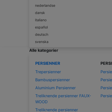
nederlandse
dansk
italiano
español
deutsch
svenska
Alle kategorier
PERSIENNER
PERS
Trepersienner
Persi
Bambuspersienner
Persie
Aluminium Persienner
Persie
Treliknende persienner FAUX-
Persie
WOOD
Treliknende persienner