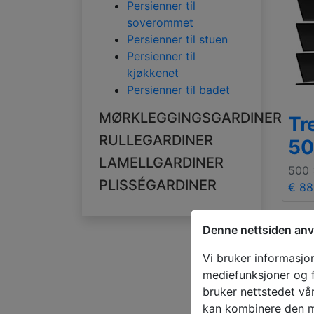
Persienner til
soverommet
Persienner til stuen
Persienner til
kjøkkenet
Persienner til badet
MØRKLEGGINGSGARDINER
Tr
RULLEGARDINER
5
LAMELLGARDINER
500
PLISSÉGARDINER
€ 88
Denne nettsiden anv
Vi bruker informasjon
mediefunksjoner og f
bruker nettstedet vå
kan kombinere den me