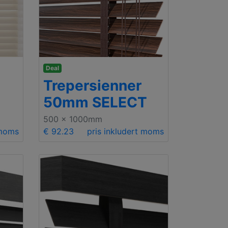
Deal
Trepersienner
50mm SELECT
500 x 1000mm
 moms
€ 92.23
pris inkludert moms