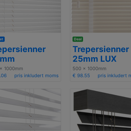
et
Deal
epersienner
Trepersienner
5mm
25mm LUX
 x 1000mm
500 x 1000mm
.06
pris inkludert moms
€ 98.55
pris inkludert