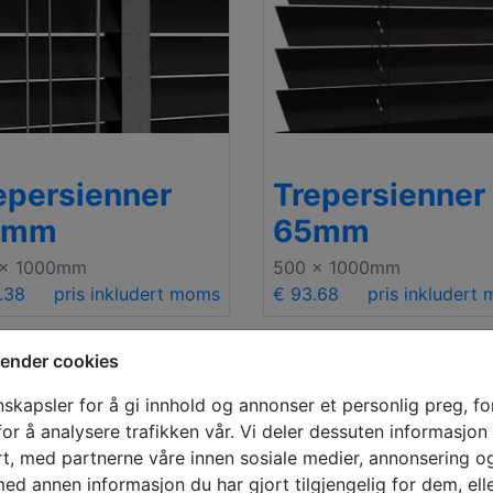
epersienner
Trepersienner
0mm
65mm
 x 1000mm
500 x 1000mm
.38
pris inkludert moms
€ 93.68
pris inkludert
ender cookies
skapsler for å gi innhold og annonser et personlig preg, for
or å analysere trafikken vår. Vi deler dessuten informasjo
rt, med partnerne våre innen sosiale medier, annonsering o
d annen informasjon du har gjort tilgjengelig for dem, ell