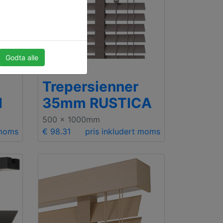
Godta alle
Premium
Trepersienner
I
35mm RUSTICA
500 x 1000mm
 moms
€ 98.31
pris inkludert moms