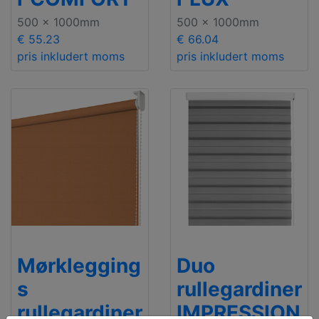
500 x 1000mm
500 x 1000mm
€ 55.23
€ 66.04
pris inkludert moms
pris inkludert moms
Mørklegging
Duo
s
rullegardiner
rullegardiner
IMPRESSION