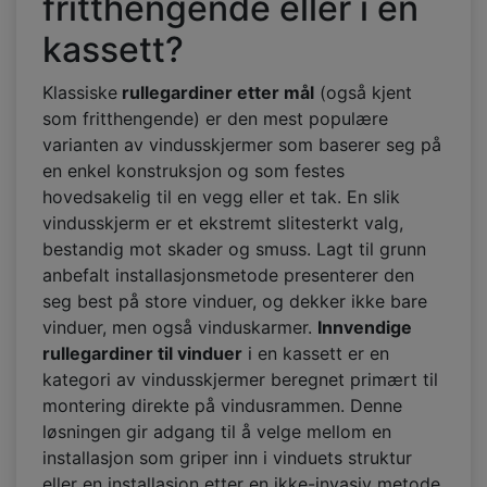
fritthengende eller i en
kassett?
Klassiske
rullegardiner etter mål
(også kjent
som fritthengende) er den mest populære
varianten av vindusskjermer som baserer seg på
en enkel konstruksjon og som festes
hovedsakelig til en vegg eller et tak. En slik
vindusskjerm er et ekstremt slitesterkt valg,
bestandig mot skader og smuss. Lagt til grunn
anbefalt installasjonsmetode presenterer den
seg best på store vinduer, og dekker ikke bare
vinduer, men også vinduskarmer.
Innvendige
rullegardiner til vinduer
i en kassett er en
kategori av vindusskjermer beregnet primært til
montering direkte på vindusrammen. Denne
løsningen gir adgang til å velge mellom en
installasjon som griper inn i vinduets struktur
eller en installasjon etter en ikke-invasiv metode.