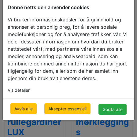
Denne nettsiden anvender cookies
500 x 1000mm
500 x 1000mm
€ 55.23
€ 119.79
Vi bruker informasjonskapsler for å gi innhold og
pris inkludert moms
pris inkludert moms
annonser et personlig preg, for å levere sosiale
mediefunksjoner og for å analysere trafikken vår. Vi
deler dessuten informasjon om hvordan du bruker
nettstedet vårt, med partnerne våre innen sosiale
medier, annonsering og analysearbeid, som kan
kombinere den med annen informasjon du har gjort
tilgjengelig for dem, eller som de har samlet inn
gjennom din bruk av tjenestene deres.
Vis detaljer
Avvis alle
Aksepter essensiell
Godta alle
Duo
Duo
rullegardiner
mørklegging
LUX
s