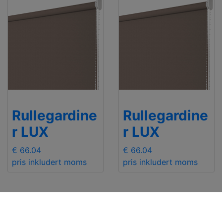
Rullegardine
Rullegardine
r LUX
r LUX
€ 66.04
€ 66.04
pris inkludert moms
pris inkludert moms