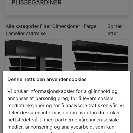
PLISSÉGARDINER
Alle kategorier
Filter
Dimensjoner
Farge
Sorter
Lameller størrelse
etter
Denne nettsiden anvender cookies
Vi bruker informasjonskapsler for å gi innhold og
annonser et personlig preg, for å levere sosiale
Bestselger
Bestselger
mediefunksjoner og for å analysere trafikken vår. Vi
Trepersienn
Trepersienn
deler dessuten informasjon om hvordan du bruker
nettstedet vårt, med partnerne våre innen sosiale
er 50mm
er 65mm
medier, annonsering og analysearbeid, som kan
500 x 1000mm
500 x 1000mm