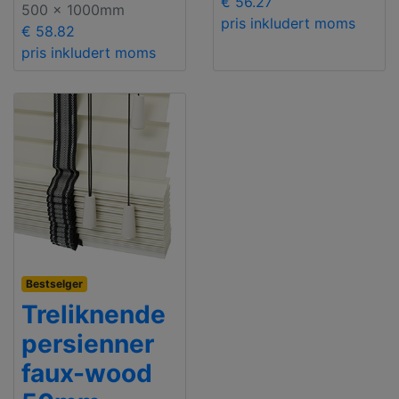
€ 56.27
500 x 1000mm
pris inkludert moms
€ 58.82
pris inkludert moms
Bestselger
Treliknende
persienner
faux-wood