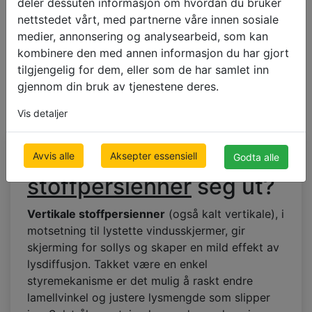
deler dessuten informasjon om hvordan du bruker
nettstedet vårt, med partnerne våre innen sosiale
medier, annonsering og analysearbeid, som kan
kombinere den med annen informasjon du har gjort
tilgjengelig for dem, eller som de har samlet inn
gjennom din bruk av tjenestene deres.
Vis detaljer
Hvordan skiller
vertikale
Avvis alle
Aksepter essensiell
Godta alle
stoffpersienner
seg ut?
Vertikale stoffpersienner
(også kalt vertikale), i
motsetning til lystette vindusskjermer, gir
skjerming for sollys og skaper en mild effekt av
lysdiffusjon. Takket være en enkel
styremekanisme er det mulig å raskt endre
lamellvinkel og justere lysmengde som slipper