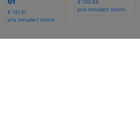
er
€ 130.84
pris inkludert moms
€ 121.31
pris inkludert moms
VIKTIGE
Kontakt Oss
INFORMASJONER
Send
Levering
+48 881 333 799
Retur og refusjon
office@clickforblind
Personvern
s.com
Fraskrivelse