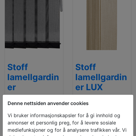
Stoff
Stoff
lamellgardin
lamellgardin
er
er LUX
500 x 1000mm
500 x 1000mm
Denne nettsiden anvender cookies
€ 80.98
€ 130.84
pris inkludert moms
pris inkludert moms
Vi bruker informasjonskapsler for å gi innhold og
annonser et personlig preg, for å levere sosiale
mediefunksjoner og for å analysere trafikken vår. Vi