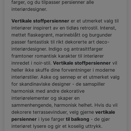
farger, og du tilpasser persienner alle
interiørdesigner.
Vertikale stoffpersienner
er et utmerket valg til
interiører inspirert av en tidløs retrostil. Intenst,
mettet flaskegrønt, marineblått og burgunder
passer fantastisk til rikt dekorerte art deco-
interiørdesigner. Indigo og antrasittfarger
framtoner romantisk karakter til interiører
innredet i noir-stil.
Vertikale stoffpersienner
vil
heller ikke skuffe dine forventninger i moderne
interiørstiler. Aske og sennep er et utmerket valg
for skandinaviske designer - de samspiller
harmonisk med andre dekorative
interiørelementer og skaper en
sammenhengende, harmonisk helhet. Hvis du vil
dekorere terrassevinduer, velg gjerne
vertikale
persienner
i lyse farger
til balkong
- de gjør
interiøret lysere og gir et koselig uttrykk.