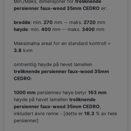
Min./Maks. dimensjoner for
treliknende
persienner faux-wood 35mm CEDRO
er:
bredde
: min.
270
mm -- maks.
2720
mm
høyde
: min.
400
mm -- maks.
3400
mm
Maksimalna areal for en standard kontroll =
3.8
kvm
omtrentlig høyde på hevet lamellen
treliknende persienner faux-wood 35mm
CEDRO
:
1000 mm
persiennev høye betyr
163
mm
høyde på hevet lamellen
treliknende
persienner faux-wood 35mm CEDRO
,
inkludert øvre renne - [dette er
16.3
% av hele
persienner]