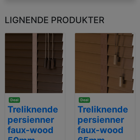
LIGNENDE PRODUKTER
Deal
Deal
Treliknende
Treliknende
persienner
persienner
faux-wood
faux-wood