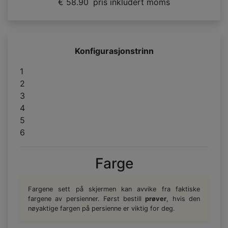
€ 58.90
pris inkludert moms
Konfigurasjonstrinn
1
2
3
4
5
6
Farge
Fargene sett på skjermen kan avvike fra faktiske
fargene av persienner. Først bestill
prøver
, hvis den
nøyaktige fargen på persienne er viktig for deg.