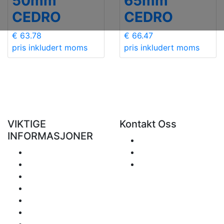
50mm
65mm
CEDRO
CEDRO
€ 63.78
€ 66.47
pris inkludert moms
pris inkludert moms
VIKTIGE
Kontakt Oss
INFORMASJONER
Send
Levering
+48 881 333 799
Retur og refusjon
office@clickforblind
Personvern
s.com
Fraskrivelse
Hva med moms?
Betalings info