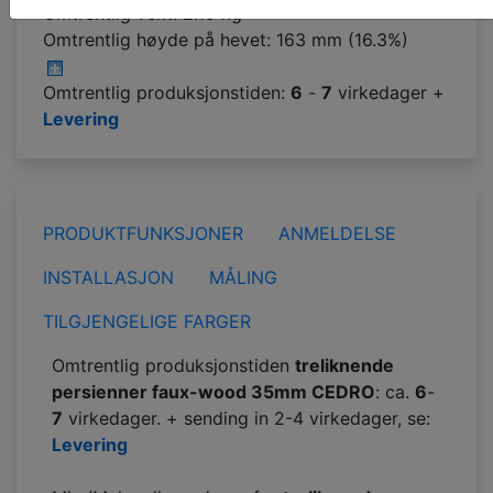
Omtrentlig vekt: 2.15 kg
Omtrentlig høyde på hevet:
163 mm (16.3%)
Omtrentlig produksjonstiden:
6
-
7
virkedager +
Levering
PRODUKTFUNKSJONER
ANMELDELSE
INSTALLASJON
MÅLING
TILGJENGELIGE FARGER
Omtrentlig produksjonstiden
treliknende
persienner faux-wood 35mm CEDRO
: ca.
6
-
7
virkedager. + sending in 2-4 virkedager, se:
Levering