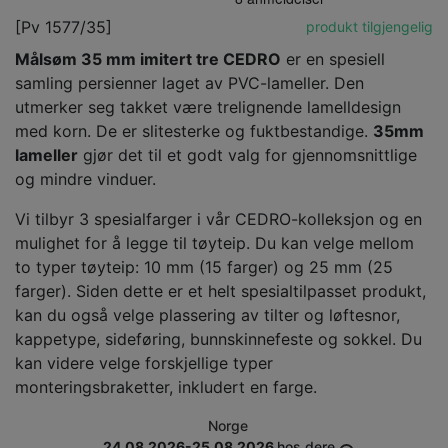
[Pv 1577/35]
produkt tilgjengelig
Målsøm 35 mm imitert tre CEDRO
er en spesiell
samling persienner laget av PVC-lameller. Den
utmerker seg takket være trelignende lamelldesign
med korn. De er slitesterke og fuktbestandige.
35mm
lameller
gjør det til et godt valg for gjennomsnittlige
og mindre vinduer.
Vi tilbyr 3 spesialfarger i vår CEDRO-kolleksjon og en
mulighet for å legge til tøyteip. Du kan velge mellom
to typer tøyteip: 10 mm (15 farger) og 25 mm (25
farger). Siden dette er et helt spesialtilpasset produkt,
kan du også velge plassering av tilter og løftesnor,
kappetype, sideføring, bunnskinnefeste og sokkel. Du
kan videre velge forskjellige typer
monteringsbraketter, inkludert en farge.
Norge
24.08.2026-25.08.2026
hos dere