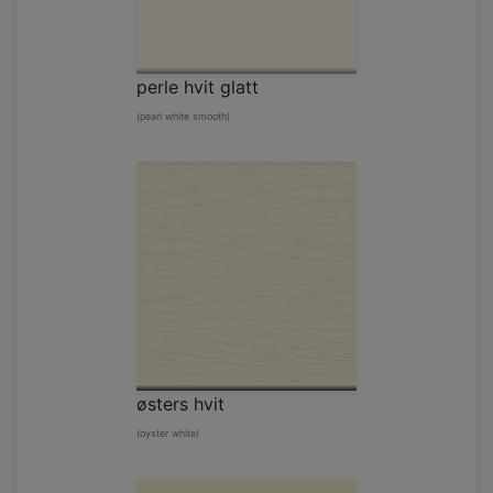
perle hvit glatt
(pearl white smooth)
østers hvit
(oyster white)