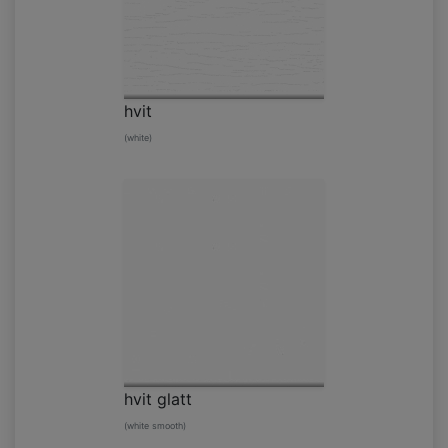
hvit
(white)
hvit glatt
(white smooth)