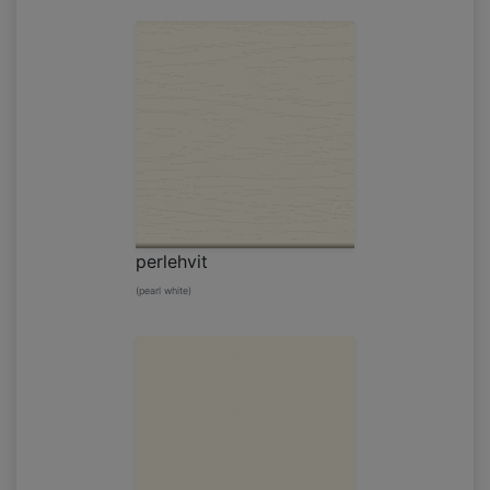
perlehvit
(pearl white)