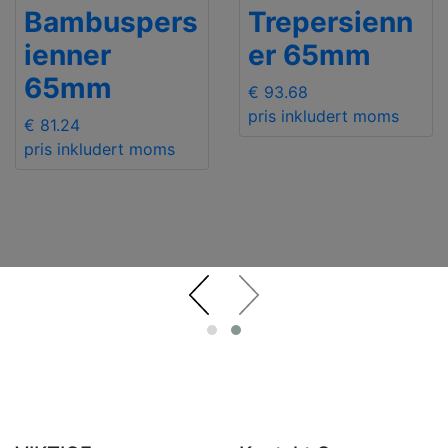
Bambuspers
Trepersienn
ienner
er 65mm
65mm
€ 93.68
pris inkludert moms
€ 81.24
pris inkludert moms