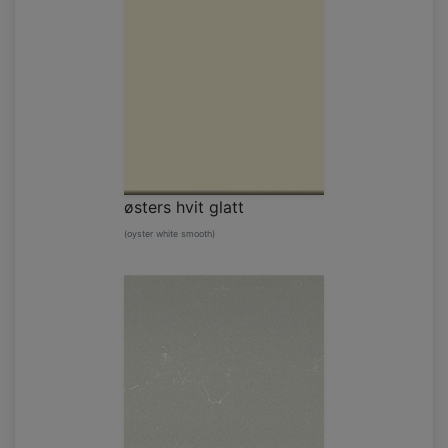
østers hvit glatt
(oyster white smooth)