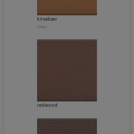
kirsebær
(cherry)
redwood