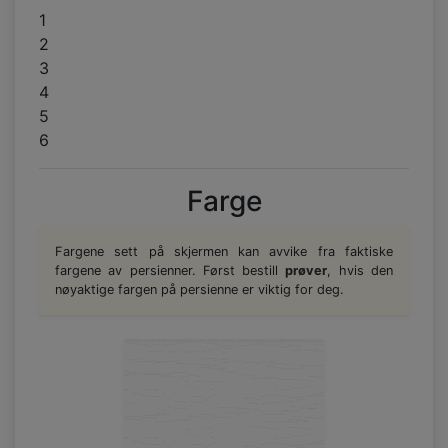
1
2
3
4
5
6
Farge
Fargene sett på skjermen kan avvike fra faktiske
fargene av persienner. Først bestill
prøver
, hvis den
nøyaktige fargen på persienne er viktig for deg.