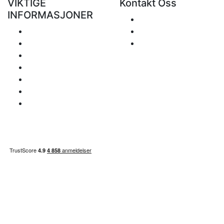
VIKTIGE
Kontakt Oss
INFORMASJONER
Send
Levering
+48 881 333 799
Retur og refusjon
office@clickforblind
Personvern
s.com
Fraskrivelse
Hva med moms?
Betalings info
Områdekart