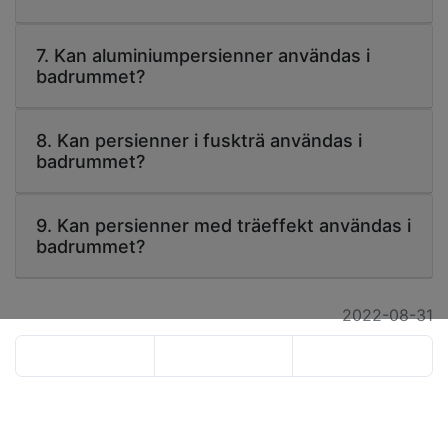
7. Kan aluminiumpersienner användas i
badrummet?
8. Kan persienner i fuskträ användas i
badrummet?
9. Kan persienner med träeffekt användas i
badrummet?
2022-08-31