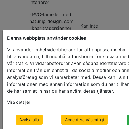
interiörer
· PVC-lameller med
naturlig design, som
· Kan inte
liknar träpersienner
efterlikna
Fuskträ
Denna webbplats använder cookies
· Slitstarkt material
äkta trä till
100%
Vi använder enhetsidentifierare för att anpassa innehål
· Stort värde för
till användarna, tillhandahålla funktioner för sociala me
pengarna
vår trafik. Vi vidarebefordrar även sådana identifierare
information från din enhet till de sociala medier och a
· Aluminium tillverkad
analysföretag som vi samarbetar med. Dessa kan i sin 
med naturlig design
· Se inte lika
informationen med annan information som du har tillhan
naturligt och
Trä-effekt
· Slitstarkt marierial
de har samlat in när du har använt deras tjänster.
exklusivt ut
som äkta trä
· Stort värde för
Visa detaljer
pengarna
Avvisa alla
Acceptera väsentligt