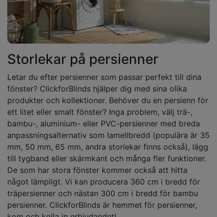
Storlekar på persienner
Letar du efter persienner som passar perfekt till dina
fönster? ClickforBlinds hjälper dig med sina olika
produkter och kollektioner. Behöver du en persienn för
ett litet eller smalt fönster? Inga problem, välj trä-,
bambu-, aluminium- eller PVC-persienner med breda
anpassningsalternativ som lamellbredd (populära är 35
mm, 50 mm, 65 mm, andra storlekar finns också), lägg
till tygband eller skärmkant och många fler funktioner.
De som har stora fönster kommer också att hitta
något lämpligt. Vi kan producera 360 cm i bredd för
träpersienner och nästan 300 cm i bredd för bambu
persienner. ClickforBlinds är hemmet för persienner,
kom och kolla in erbjudandet!