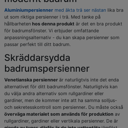
Aluminiumpersienner
med äkta trä ser nästan
lika bra
ut som riktiga persienner i trä. Med tanke på
hållbarheten
hos denna produkt
är det en bra produkt
för badrumsfönster. Vi erbjuder omfattande
anpassningsalternativ - du kan skapa persienner som
passar perfekt till ditt badrum.
Skräddarsydda
badrumspersienner
Venetianska persienner
är naturligtvis inte det enda
alternativet för ditt badrumsfönster. Naturligtvis kan
du välja andra alternativ som rullgardiner eller
gardiner, men de kommer inte att ha samma solljus-
och sekretesskontroll som persienner
.
Du måste också
överväga materialet som används för produktion
av
rullgardiner, gardiner eller vertikala persienner. De är
gjorda av tyger, därför är de inte vattentäta
jämfört