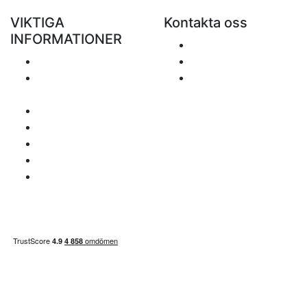
VIKTIGA
Kontakta oss
INFORMATIONER
Skicka ett e-mail
Porto
+48 881 333 799
Returer och
office@clickforblind
återbetalningar
s.com
Personuppgiftspolicy
Ansvarsfriskrivning
Frågor om moms
Betalningssätt
Sidan inehåller