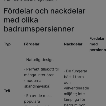
Fördelar och nackdelar
med olika
badrumspersienner
Fördelar
Typ
Fördelar
Nackdelar
med
persienn
· Naturlig design
· Perfekt tillskott till
· De fungerar
många interiörer
bäst i torra
(moderna,
och
skandinaviska)
välventilerade
Trä
miljöer; inte
· En av de mest
lämpliga för
populära
badrum och