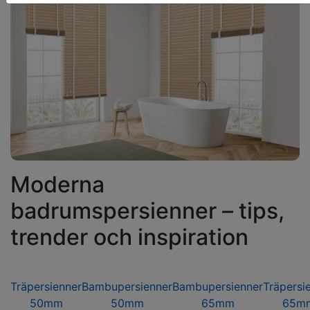
Moderna
badrumspersienner – tips,
trender och inspiration
Träpersienner
Bambupersienner
Bambupersienner
Träpersi
50mm
50mm
65mm
65m