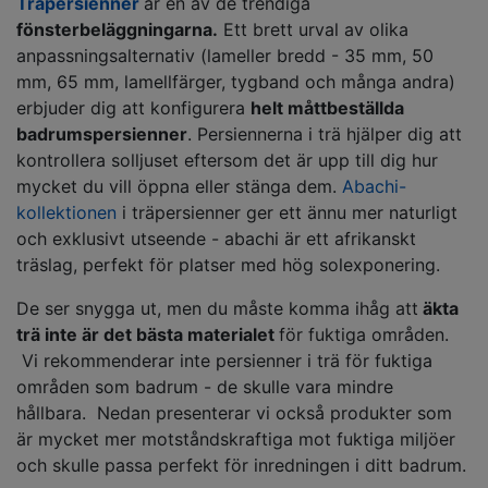
Träpersienner
är en av de trendiga
fönsterbeläggningarna.
Ett brett urval av olika
anpassningsalternativ (lameller bredd - 35 mm, 50
mm, 65 mm, lamellfärger, tygband och många andra)
erbjuder dig att konfigurera
helt måttbeställda
badrumspersienner
. Persiennerna i trä hjälper dig att
kontrollera solljuset eftersom det är upp till dig hur
mycket du vill öppna eller stänga dem.
Abachi-
kollektionen
i träpersienner ger ett ännu mer naturligt
och exklusivt utseende - abachi är ett afrikanskt
träslag, perfekt för platser med hög solexponering.
De ser snygga ut, men du måste komma ihåg att
äkta
trä inte är det bästa materialet
för fuktiga områden.
Vi rekommenderar inte persienner i trä för fuktiga
områden som badrum - de skulle vara mindre
hållbara. Nedan presenterar vi också produkter som
är mycket mer motståndskraftiga mot fuktiga miljöer
och skulle passa perfekt för inredningen i ditt badrum.