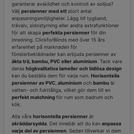
garanterar avskildhet och kontroll av solljus?
Välj
persienner med ett
stort antal
anpassningsmöjligheter. Lägg till tygband,
trävalv, sidostyrning eller andra extrafunktioner
för att skapa
perfekta persienner
för din
inredning. ClickforBlinds med över 15 års
erfarenhet på marknaden för
fönsterbeklädnader kan erbjuda persienner av
äkta trä, bambu, PVC eller aluminium
. Tack vare
deras
högkvalitativa lameller och tidlösa design
kan du beställa dem för varje rum.
Horisontella
persienner av PVC, aluminium
och
bambu
är
vatten- och fukttåliga, vilket gör dem till en
perfekt matchning
för rum som badrum och
kök.
Alla våra
horisontella persienner
är
skräddarsydda
. Det innebär att du kan
anpassa
varje del av persiennen
. Sedan tillverkar vi dem