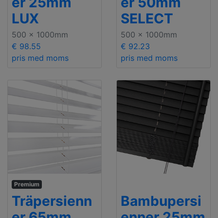
er 25mm
er 50mm
LUX
SELECT
500 x 1000mm
500 x 1000mm
€ 98.55
€ 92.23
pris med moms
pris med moms
Premium
Träpersienn
Bambupersi
er 65mm
enner 25mm