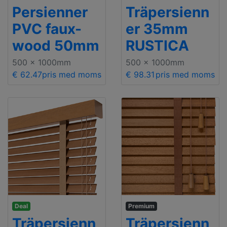
Persienner
Träpersienn
PVC faux-
er 35mm
wood 50mm
RUSTICA
500 x 1000mm
500 x 1000mm
€ 62.47
pris med moms
€ 98.31
pris med moms
Deal
Premium
Träpersienn
Träpersienn