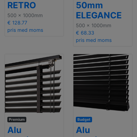
RETRO
50mm
ELEGANCE
500 x 1000mm
€ 128.77
500 x 1000mm
pris med moms
€ 68.33
pris med moms
Premium
Budget
Alu
Alu