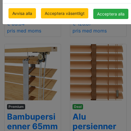
LUX
RETRO
Avvisa alla
Acceptera väsentligt
Acceptera alla
500 x 1000mm
500 x 1000mm
€ 83.94
€ 126.87
pris med moms
pris med moms
Premium
Deal
Bambupersi
Alu
enner 65mm
persienner