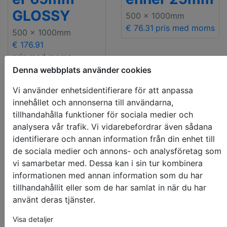
GLOSSY
500 x 1000mm
€ 76.31
pris med moms
500 x 1000mm
€ 176.91
pris med moms
Denna webbplats använder cookies
Vi använder enhetsidentifierare för att anpassa
innehållet och annonserna till användarna,
tillhandahålla funktioner för sociala medier och
analysera vår trafik. Vi vidarebefordrar även sådana
identifierare och annan information från din enhet till
de sociala medier och annons- och analysföretag som
vi samarbetar med. Dessa kan i sin tur kombinera
informationen med annan information som du har
tillhandahållit eller som de har samlat in när du har
Premium
använt deras tjänster.
Bambupersi
Bambupersi
enner 25mm
enner 50mm
Visa detaljer