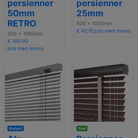
persienner
persienner
50mm
25mm
RETRO
500 x 1000mm
€ 42.15
pris med moms
500 x 1000mm
€ 100.90
pris med moms
Budget
Deal