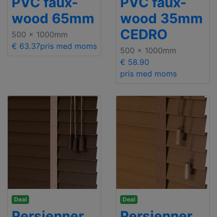
PVC faux-
PVC faux-
wood 65mm
wood 35mm
CEDRO
500 x 1000mm
€ 63.37
pris med moms
500 x 1000mm
€ 58.90
pris med moms
Deal
Deal
Persienner
Persienner