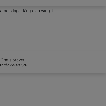
arbetsdagar längre än vanligt.
ter förtjänar det.
Gratis prover
lla vår kvalitet själv!