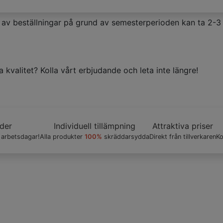
av beställningar på grund av semesterperioden kan ta 2-3 
ddarsydda. Få högkvalitativa fönsterbeklädnader - dina föns
ider
Individuell tillämpning
Attraktiva priser
arbetsdagar!
Alla produkter
100%
skräddarsydda
Direkt från tillverkaren
Ko