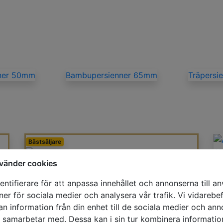
ner 50mm
Bambupersienner 65mm
Träpersi
Bästsäljare
Al
vänder cookies
Bambupersienner
ntifierare för att anpassa innehållet och annonserna till a
oner för sociala medier och analysera vår trafik. Vi vidareb
Persienner Träimitation
an information från din enhet till de sociala medier och an
i samarbetar med. Dessa kan i sin tur kombinera informat