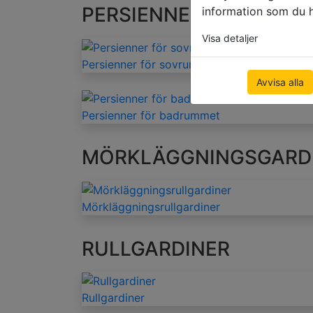
PERSIENNER EFTER A
information som du ha
Visa detaljer
Persienner för sovrummet
Avvisa alla
Persienner för badrummet
MÖRKLÄGGNINGSGARD
Mörkläggningsrullgardiner
RULLGARDINER
Rullgardiner