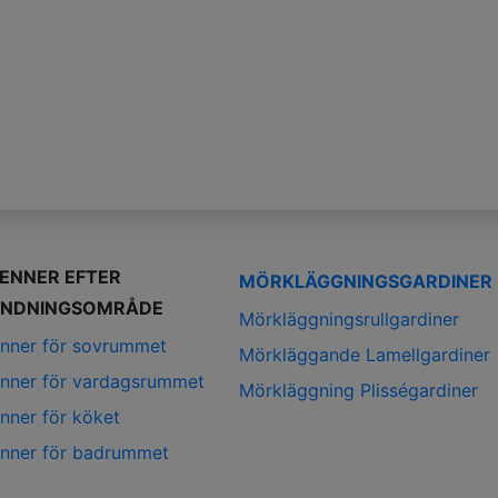
IENNER EFTER
MÖRKLÄGGNINGSGARDINER
NDNINGSOMRÅDE
Mörkläggningsrullgardiner
enner för sovrummet
Mörkläggande Lamellgardiner
enner för vardagsrummet
Mörkläggning Plisségardiner
enner för köket
enner för badrummet