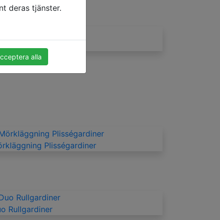
t deras tjänster.
rsienner för köket
cceptera alla
rkläggning Plisségardiner
o Rullgardiner