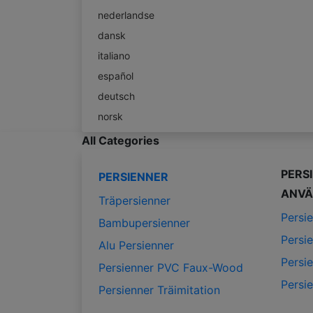
nederlandse
dansk
italiano
español
deutsch
norsk
All Categories
PERS
PERSIENNER
ANVÄ
Träpersienner
Persi
Bambupersienner
Persi
Alu Persienner
Persi
Persienner PVC Faux-Wood
Persi
Persienner Träimitation