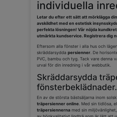
individuella inr
Letar du efter ett sätt att mörklägga d
avskildhet med en estetisk insynsskydd 
perfekta lösningen! Vår nöjda kundkrets
utmärkta kundservice. Registrera dig nu
Eftersom alla fönster i alla hus och läge
skräddarsydda
persienner
. De horisonte
PVC, bambu och tyg. Tack vare denna var
urval för din inredning i vår webbutik.
Skräddarsydda träpe
fönsterbeklädnader.
En av de största bästsäljarna inom sols
träpersienner online
. Med sin tidlösa, 
träpersiennerna
med sin miljövänlighet,
av högkvalitativt lindträ som är lätt att 