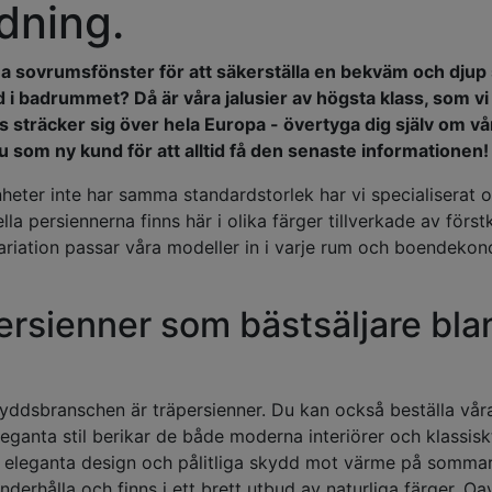
edning.
ina sovrumsfönster för att säkerställa en bekväm och djup
i badrummet? Då är våra jalusier av högsta klass, som vi t
 sträcker sig över hela Europa - övertyga dig själv om v
 som ny kund för att alltid få den senaste informationen!
nheter inte har samma standardstorlek har vi specialiserat os
lla persiennerna finns här i olika färger tillverkade av förs
iation passar våra modeller in i varje rum och boendekonce
rsienner som bästsäljare bla
kyddsbranschen är träpersienner. Du kan också beställa vå
eleganta stil berikar de både moderna interiörer och klass
 eleganta design och pålitliga skydd mot värme på sommare
underhålla och finns i ett brett utbud av naturliga färger. O