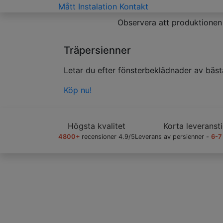
Mått
Instalation
Kontakt
Observera att produktionen 
Venecianas De Bambú
02
/
09
Träpersienner av hög kvalitet som är skrä
Köp nu!
Högsta kvalitet
Korta leveranst
4800+
recensioner 4.9/5
Leverans av persienner -
6-7