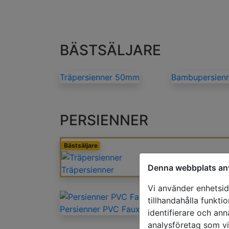
BÄSTSÄLJARE
Träpersienner 50mm
Bambupersien
PERSIENNER
Bästsäljare
Denna webbplats an
Träpersienner
Vi använder enhetside
tillhandahålla funkti
Persienner PVC Faux-Wood
identifierare och ann
analysföretag som v