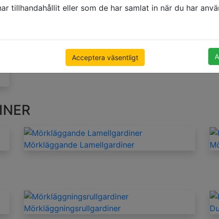
NVÄNDNINGSOMRÅDE
r tillhandahållit eller som de har samlat in när du har använ
Persienner för vardagsrummet
Pe
A
Acceptera väsentligt
INER
Mörkläggande Lamellgardiner
Mö
Mörkläggningsrullgardiner
Du