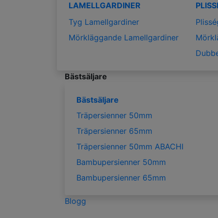
LAMELLGARDINER
PLIS
Tyg Lamellgardiner
Plissé
Mörkläggande Lamellgardiner
Mörkl
Dubbe
Bästsäljare
Bästsäljare
Träpersienner 50mm
Träpersienner 65mm
Träpersienner 50mm ABACHI
Bambupersienner 50mm
Bambupersienner 65mm
Blogg