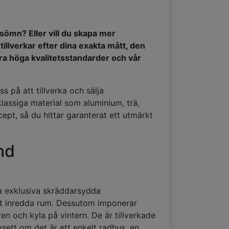
 sömn? Eller vill du skapa mer
illverkar efter dina exakta mått, den
åra höga kvalitetsstandarder och vår
s på att tillverka och sälja
tklassiga material som aluminium, trä,
pt, så du hittar garanterat ett utmärkt
nd
ra exklusiva skräddarsydda
iskt inredda rum. Dessutom imponerar
n och kyla på vintern. De är tillverkade
avsett om det är ett enkelt radhus, en