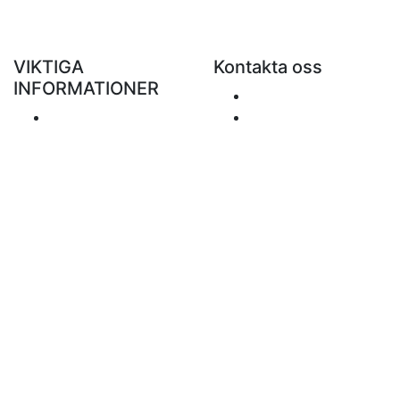
VIKTIGA
Kontakta oss
INFORMATIONER
Skicka ett e-mail
Porto
+48 881 333 799
Returer och
office@clickforblind
återbetalningar
s.com
Personuppgiftspolicy
Ansvarsfriskrivning
Frågor om moms
Betalningssätt
Sidan inehåller