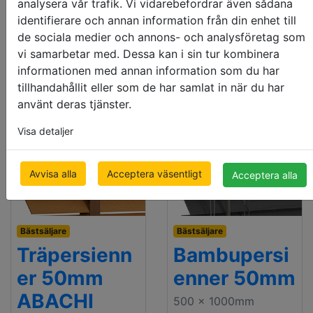
analysera vår trafik. Vi vidarebefordrar även sådana
500 x 1000mm
500 x 1000mm
identifierare och annan information från din enhet till
€ 88.38
€ 93.68
de sociala medier och annons- och analysföretag som
pris med moms
pris med moms
vi samarbetar med. Dessa kan i sin tur kombinera
informationen med annan information som du har
tillhandahållit eller som de har samlat in när du har
använt deras tjänster.
Visa detaljer
Avvisa alla
Acceptera väsentligt
Acceptera alla
Bästsäljare
Bästsäljare
Träpersienn
Bambupersi
er 50mm
enner 50mm
ABACHI
500 x 1000mm