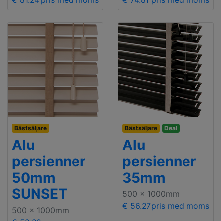
€ 81.24
pris med moms
€ 74.81
pris med moms
Bästsäljare
Bästsäljare
Deal
Alu
Alu
persienner
persienner
50mm
35mm
SUNSET
500 x 1000mm
€ 56.27
pris med moms
500 x 1000mm