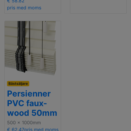
€ 58.82
pris med moms
Bästsäljare
Persienner
PVC faux-
wood 50mm
500 x 1000mm
€ 62.47
pris med moms