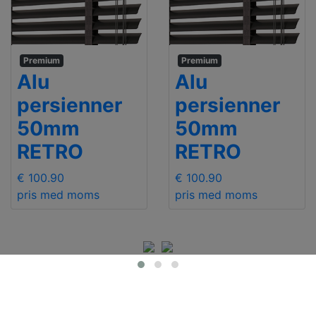
Premium
Premium
Alu
Alu
persienner
persienner
50mm
50mm
RETRO
RETRO
€ 100.90
€ 100.90
pris med moms
pris med moms