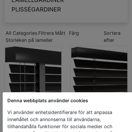
LAMELLGARDINER
PLISSÉGARDINER
All Categories
Filtrera
Mått
Färg
Sortera
Storleken på lameller
efter
Denna webbplats använder cookies
Bästsäljare
Bästsäljare
Vi använder enhetsidentifierare för att anpassa
Träpersienn
Träpersienn
innehållet och annonserna till användarna,
tillhandahålla funktioner för sociala medier och
er 50mm
er 65mm