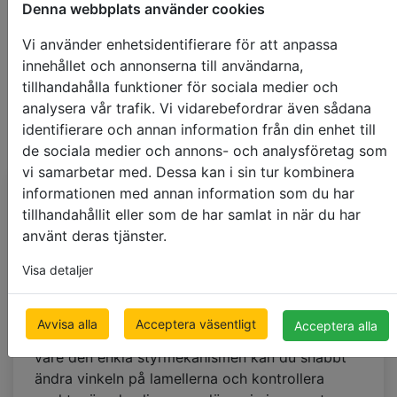
Denna webbplats använder cookies
Vi använder enhetsidentifierare för att anpassa
innehållet och annonserna till användarna,
tillhandahålla funktioner för sociala medier och
analysera vår trafik. Vi vidarebefordrar även sådana
identifierare och annan information från din enhet till
de sociala medier och annons- och analysföretag som
vi samarbetar med. Dessa kan i sin tur kombinera
informationen med annan information som du har
Vad kännetecknar
tillhandahållit eller som de har samlat in när du har
lamellgardiner i tyg
?
använt deras tjänster.
Visa detaljer
Lamellgardiner i tyg
(som även kallas för
vertikala gardiner), till skillnad från
mörkläggande gardiner, skyddar mot solstrålar
Avvisa alla
Acceptera väsentligt
Acceptera alla
genom att skapa en effekt av ljusspridning. Tack
vare den enkla styrmekanismen kan du snabbt
ändra vinkeln på lamellerna och kontrollera