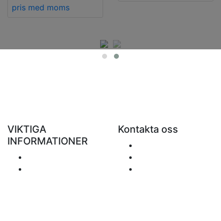
pris med moms
VIKTIGA
Kontakta oss
INFORMATIONER
Skicka ett e-mail
Porto
+48 881 333 799
Returer och
office@clickforblind
återbetalningar
s.com
Personuppgiftspolicy
Ansvarsfriskrivning
Frågor om moms