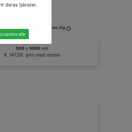
t deras tjänster.
Sverige
026-08-24-2026-08-28
hos dig
cceptera alla
500
x
1000
mm
€ 147.26
pris med moms