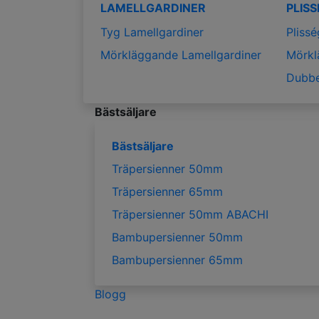
LAMELLGARDINER
PLIS
Tyg Lamellgardiner
Plissé
Mörkläggande Lamellgardiner
Mörkl
Dubbe
Bästsäljare
Bästsäljare
Träpersienner 50mm
Träpersienner 65mm
Träpersienner 50mm ABACHI
Bambupersienner 50mm
Bambupersienner 65mm
Blogg