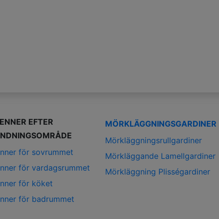
IENNER EFTER
MÖRKLÄGGNINGSGARDINER
NDNINGSOMRÅDE
Mörkläggningsrullgardiner
enner för sovrummet
Mörkläggande Lamellgardiner
enner för vardagsrummet
Mörkläggning Plisségardiner
enner för köket
enner för badrummet