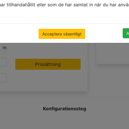
r tillhandahållit eller som de har samlat in när du har använ
2
A
Acceptera väsentligt
m
Prissättning
Konfigurationssteg