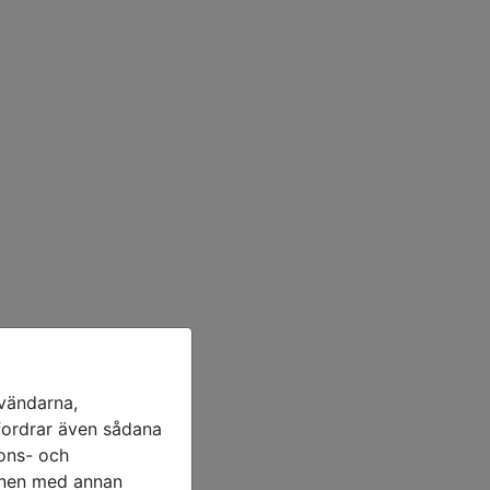
nvändarna,
efordrar även sådana
nons- och
ionen med annan