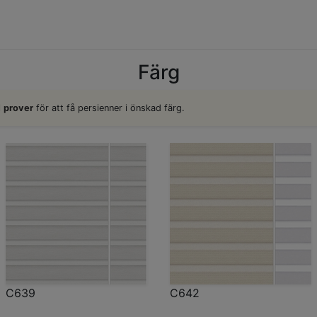
Färg
l
prover
för att få persienner i önskad färg.
C639
C642