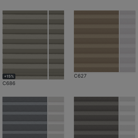
C627
+15%
C686