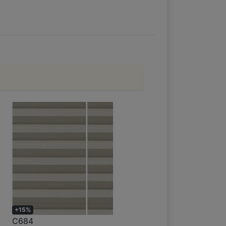
+15%
C684