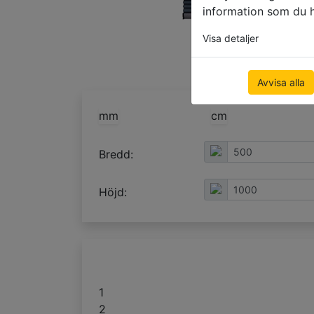
information som du ha
Visa detaljer
Avvisa alla
mm
cm
Bredd:
Höjd:
1
2