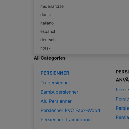
nederlandse
dansk
italiano
español
deutsch
norsk
All Categories
PERS
PERSIENNER
ANVÄ
Träpersienner
Persi
Bambupersienner
Persi
Alu Persienner
Persi
Persienner PVC Faux-Wood
Persi
Persienner Träimitation