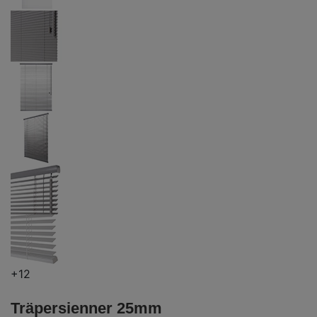
+12
Träpersienner 25mm