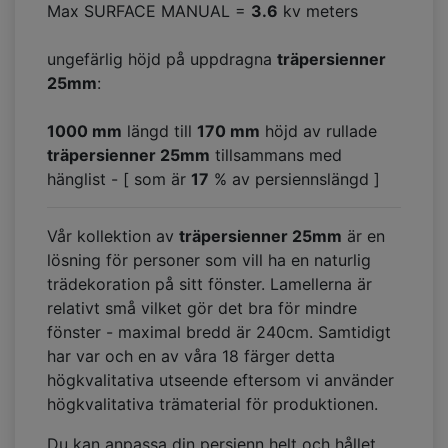
Max SURFACE MANUAL =
3.6
kv meters
ungefärlig höjd på uppdragna
träpersienner
25mm
:
1000 mm
längd till
170
mm
höjd av rullade
träpersienner 25mm
tillsammans med
hänglist - [ som är
17
% av persiennslängd ]
Vår kollektion av
träpersienner 25mm
är en
lösning för personer som vill ha en naturlig
trädekoration på sitt fönster. Lamellerna är
relativt små vilket gör det bra för mindre
fönster - maximal bredd är 240cm. Samtidigt
har var och en av våra 18 färger detta
högkvalitativa utseende eftersom vi använder
högkvalitativa trämaterial för produktionen.
Du kan anpassa din persienn helt och hållet