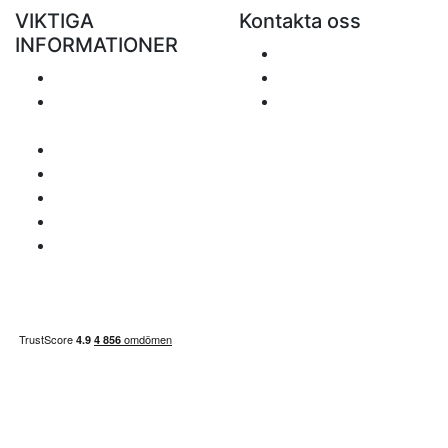
VIKTIGA
Kontakta oss
INFORMATIONER
Skicka ett e-mail
Porto
+48 881 333 799
Returer och
office@clickforblind
återbetalningar
s.com
Personuppgiftspolicy
Ansvarsfriskrivning
Frågor om moms
Betalningssätt
Sidan inehåller