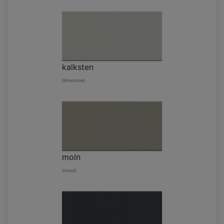
kalksten
(limestone)
moln
(cloud)