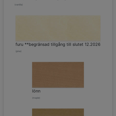
(vanilla)
furu **begränsad tillgång till slutet 12.2026
(pine)
lönn
(maple)