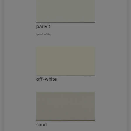
pärlvit
(pearl white)
off-white
sand