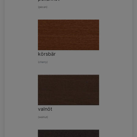
(pecan)
körsbär
(cherry)
valnöt
(walnut)