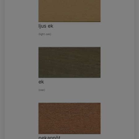
ljus ek
(light oak)
ek
(oak)
pekannöt