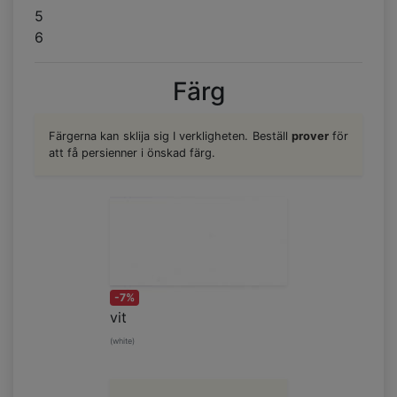
5
6
Färg
Färgerna kan sklija sig I verkligheten. Beställ
prover
för
att få persienner i önskad färg.
-7%
vit
(white)