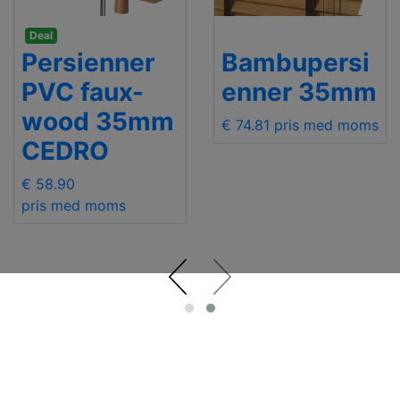
Deal
Persienner
Bambupersi
PVC faux-
enner 35mm
wood 35mm
€ 74.81
pris med moms
CEDRO
€ 58.90
pris med moms