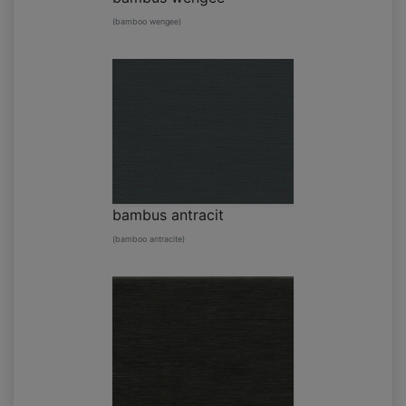
(bamboo wengee)
bambus antracit
(bamboo antracite)