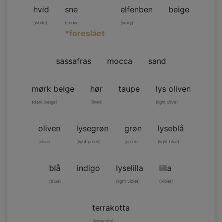
hvid
sne
elfenben
beige
(white)
(snow)
(ivory)
*foreslået
sassafras
mocca
sand
mørk beige
hør
taupe
lys oliven
(dark beige)
(linen)
(light olive)
oliven
lysegrøn
grøn
lyseblå
(olive)
(light green)
(green)
(light blue)
blå
indigo
lyselilla
lilla
(blue)
(light violet)
(violet)
terrakotta
(terracota)