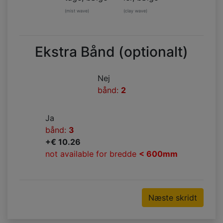
(mist wave)
(clay wave)
Ekstra Bånd (optionalt)
Nej
bånd:
2
Ja
bånd:
3
+€ 10.26
not available for bredde
< 600mm
Næste skridt