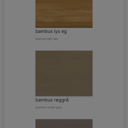
bambus lys eg
(bamboo light oak)
bambus røggrå
(bamboo smoke grey)