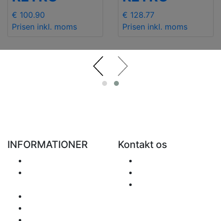
€ 100.90
€ 128.77
Prisen inkl. moms
Prisen inkl. moms
INFORMATIONER
Kontakt os
Levering
Send Mail
Returvarer og
+48 881 333 799
tilbagebetalinger
office@clickforblind
Privathedspolitik
s.com
Disclaimer
Spørgsmål