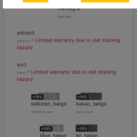
mørkegrå
(dark grey)
antracit
–
Limited warranty due to slat staining
(antracite)
hazard
sort
–
Limited warranty due to slat staining
(black)
hazard
+10%
+10%
kalksten, bølge
kakao, bølge
(limestone wave)
(cacao wave)
+10%
+10%
tåge, bølge
ler, bølge