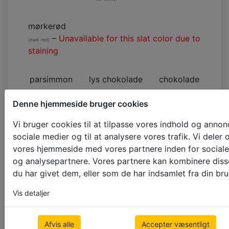
mørkerød
–
Unavailable for this slat color due to
(dark red)
staining
parsimmon
lys chokolade
chokolade
(light chocolate)
(chocolate)
Denne hjemmeside bruger cookies
gråbrun
valnød
kaffe
kakao
Vi bruger cookies til at tilpasse vores indhold og annoncer
(rhino)
(walnut)
(coffee)
(cacao)
sociale medier og til at analysere vores trafik. Vi dele
vores hjemmeside med vores partnere inden for sociale
og analysepartnere. Vores partnere kan kombinere diss
brun
lysegrå
du har givet dem, eller som de har indsamlet fra din bru
(brown)
(light grey)
Vis detaljer
wenge
–
Limited warranty due to slat
staining hazard
Afvis alle
Accepter væsentligt