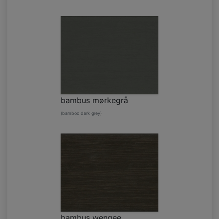
bambus mørkegrå
(bamboo dark grey)
bambus wengee