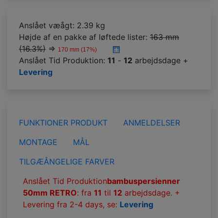
Anslået væågt: 2.39 kg
Højde af en pakke af løftede lister:
163 mm
(16.3%)
⇒
170 mm (17%)
Anslået Tid Produktion:
11
-
12
arbejdsdage +
Levering
FUNKTIONER PRODUKT
ANMELDELSER
MONTAGE
MÅL
TILGÆÅNGELIGE FARVER
Anslået Tid Produktion
bambuspersienner
50mm RETRO
: fra
11
til
12
arbejdsdage. +
Levering fra 2-4 days, se:
Levering