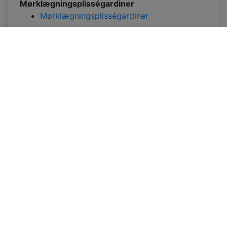
Mørklægningsplisségardiner
Mørklægningsplisségardiner
INFORMATIONER
Kontakt os
Levering
Send Mail
Returvarer og
+48 881 333 799
tilbagebetalinger
office@clickforblind
Privathedspolitik
s.com
Disclaimer
Spørgsmål
angående MOMS
Betalings info
Sitemap