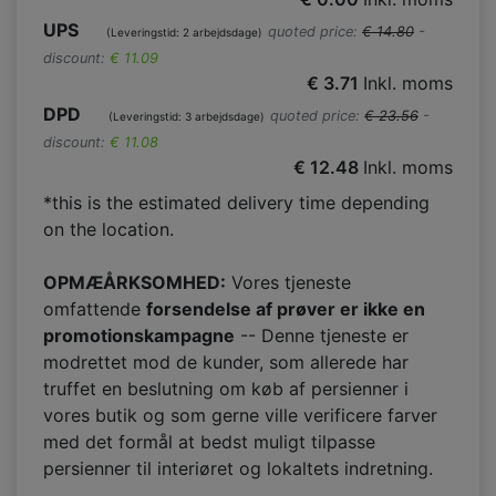
UPS
quoted price:
€ 14.80
-
(Leveringstid: 2 arbejdsdage)
discount:
€ 11.09
€ 3.71
Inkl. moms
DPD
quoted price:
€ 23.56
-
(Leveringstid: 3 arbejdsdage)
discount:
€ 11.08
€ 12.48
Inkl. moms
*this is the estimated delivery time depending
on the location.
OPMÆÅRKSOMHED:
Vores tjeneste
omfattende
forsendelse af prøver er ikke en
promotionskampagne
-- Denne tjeneste er
modrettet mod de kunder, som allerede har
truffet en beslutning om køb af persienner i
vores butik og som gerne ville verificere farver
med det formål at bedst muligt tilpasse
persienner til interiøret og lokaltets indretning.