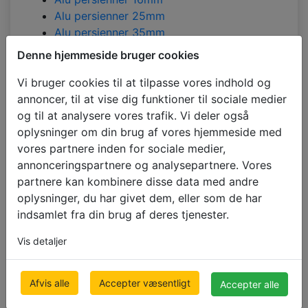
Alu persienner 25mm
Alu persienner 35mm
Alu persienner 50mm ELEGANCE
Denne hjemmeside bruger cookies
Alu persienner 50mm RETRO
Alu persienner 50mm SUNSET
Vi bruger cookies til at tilpasse vores indhold og
Bambuspersienner 35mm
annoncer, til at vise dig funktioner til sociale medier
Bambuspersienner 50mm
og til at analysere vores trafik. Vi deler også
Bambuspersienner 50mm RETRO
oplysninger om din brug af vores hjemmeside med
Bambuspersienner 65mm
vores partnere inden for sociale medier,
Bambuspersienner 65mm RETRO
annonceringspartnere og analysepartnere. Vores
Persienner faux-wood 35mm
partnere kan kombinere disse data med andre
Persienner faux-wood 35mm CEDRO
oplysninger, du har givet dem, eller som de har
Persienner faux-wood 50mm
indsamlet fra din brug af deres tjenester.
Persienner faux-wood 50mm CEDRO
Vis detaljer
Persienner faux-wood 65mm
Persienner faux-wood 65mm CEDRO
Trapersienner 35mm ABACHI
Afvis alle
Accepter væsentligt
Accepter alle
Trapersienner 65mm ABACHI