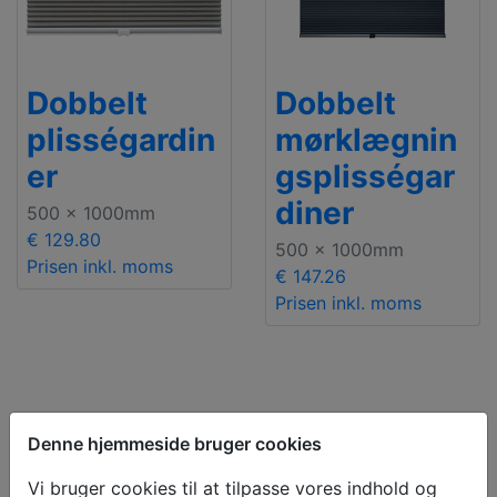
Dobbelt
Dobbelt
plisségardin
mørklægnin
er
gsplisségar
diner
500 x 1000mm
€ 129.80
500 x 1000mm
Prisen inkl. moms
€ 147.26
Prisen inkl. moms
Denne hjemmeside bruger cookies
Vi bruger cookies til at tilpasse vores indhold og