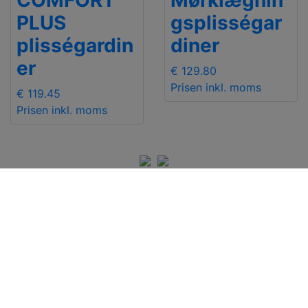
COMFORT
Mørklægnin
PLUS
gsplisségar
plisségardin
diner
er
€ 129.80
Prisen inkl. moms
€ 119.45
Prisen inkl. moms
INFORMATIONER
Kontakt os
Levering
Send Mail