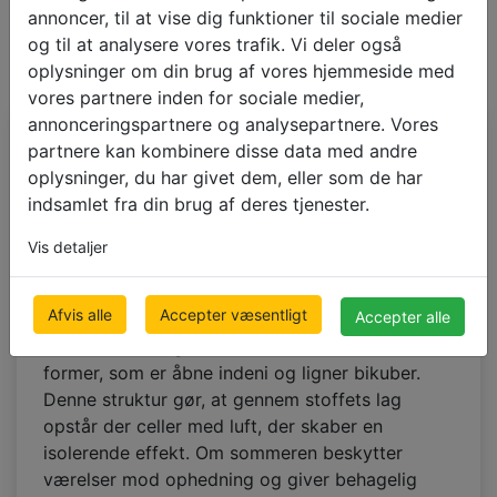
annoncer, til at vise dig funktioner til sociale medier
og til at analysere vores trafik. Vi deler også
oplysninger om din brug af vores hjemmeside med
vores partnere inden for sociale medier,
annonceringspartnere og analysepartnere. Vores
Duette plissegardiner
partnere kan kombinere disse data med andre
oplysninger, du har givet dem, eller som de har
med mørklægning
- der
indsamlet fra din brug af deres tjenester.
struktur ligner
Vis detaljer
honeycomb
Afvis alle
Accepter væsentligt
Accepter alle
Duette plisseer med mørklægning
er opbygget
af et dobbelt lag stof, der samles i sekskantede
former, som er åbne indeni og ligner bikuber.
Denne struktur gør, at gennem stoffets lag
opstår der celler med luft, der skaber en
isolerende effekt. Om sommeren beskytter
værelser mod ophedning og giver behagelig