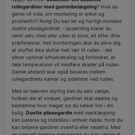
rullegardiner med gummibelægning
? Hvis du
gerne vil vide, om montering er enkel og
problemfri? Rolig! Du kan let og hurtigt montere
duette plisségardinet - opsætning klarer du
nemt selv, med eller uden at bore, alt efter dine
præferencer. Ved monteringen skal du sikre dig,
at stoffet ikke slutter helt tæt til ruden - det
sikrer optimal luftudveksling og forhindrer, at
høje temperaturer vil medføre skader på ruden.
Denne afstand skal også bevares mellem
rullegardinets kanter og sidelister ved ruden.
Med en bekvem styring kan du selv vælge,
hvilken del af vinduet, gardinet skal dække og
bestemme hvor meget lys du lukker ind i din
bolig.
Duette plissegardin
med mørklægning
kan justeres og indstilles i enhver højde, fordi du
kan betjene gardinet ovenfra eller nedefra. Med
en specielt bremse mekanisme du kan vælge at