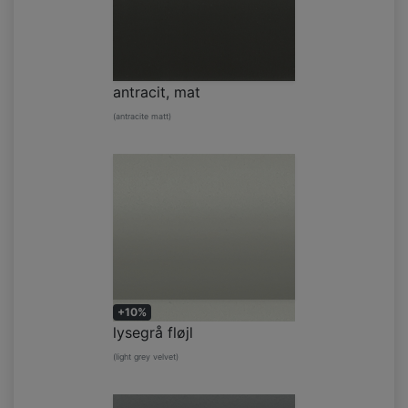
antracit, mat
(antracite matt)
+10%
lysegrå fløjl
(light grey velvet)