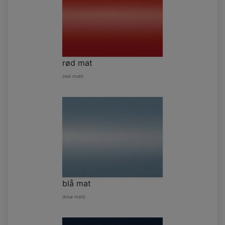
rød mat
(red matt)
blå mat
(blue matt)