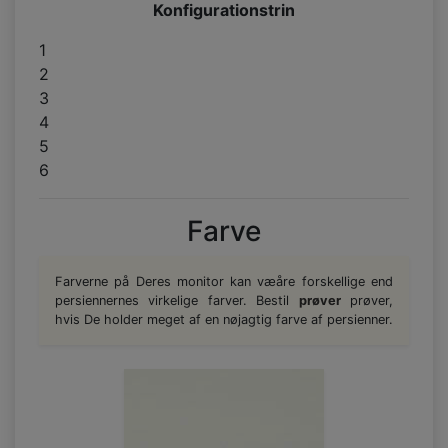
Konfigurationstrin
1
2
3
4
5
6
Farve
Farverne på Deres monitor kan væåre forskellige end
persiennernes virkelige farver. Bestil
prøver
prøver,
hvis De holder meget af en nøjagtig farve af persienner.