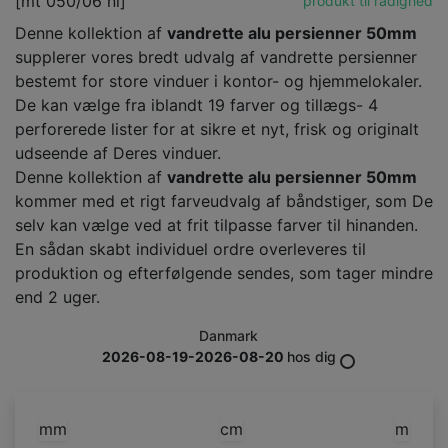
[mt 050/06 nl]
produkt til rådighed
Denne kollektion af
vandrette alu persienner 50mm
supplerer vores bredt udvalg af vandrette persienner
bestemt for store vinduer i kontor- og hjemmelokaler.
De kan vælge fra iblandt 19 farver og tillægs- 4
perforerede lister for at sikre et nyt, frisk og originalt
udseende af Deres vinduer.
Denne kollektion af
vandrette alu persienner 50mm
kommer med et rigt farveudvalg af båndstiger, som De
selv kan vælge ved at frit tilpasse farver til hinanden.
En sådan skabt individuel ordre overleveres til
produktion og efterfølgende sendes, som tager mindre
end 2 uger.
Danmark
2026-08-19-2026-08-20
hos dig
mm
cm
m