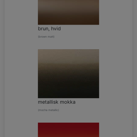
brun, hvid
(brown matt)
metallisk mokka
(mocha metallic)