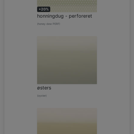
+20%
honningdug - perforeret
(honey dew PERF)
østers
(oyster)