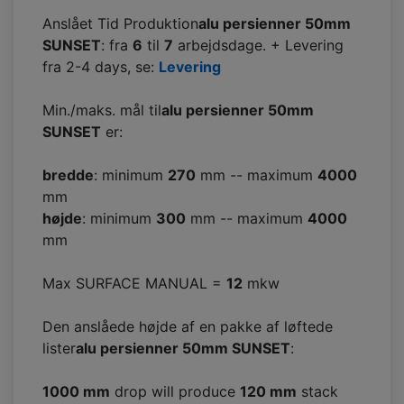
Anslået Tid Produktion
alu persienner 50mm
SUNSET
: fra
6
til
7
arbejdsdage. + Levering
fra 2-4 days, se:
Levering
Min./maks. mål til
alu persienner 50mm
SUNSET
er:
bredde
: minimum
270
mm -- maximum
4000
mm
højde
: minimum
300
mm -- maximum
4000
mm
Max SURFACE MANUAL =
12
mkw
Den anslåede højde af en pakke af løftede
lister
alu persienner 50mm SUNSET
:
1000 mm
drop will produce
120
mm
stack