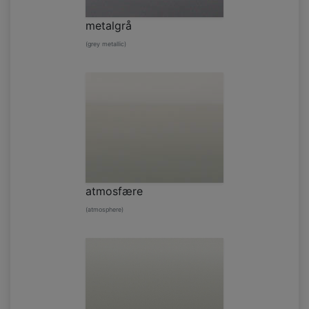
metalgrå
(grey metallic)
atmosfære
(atmosphere)