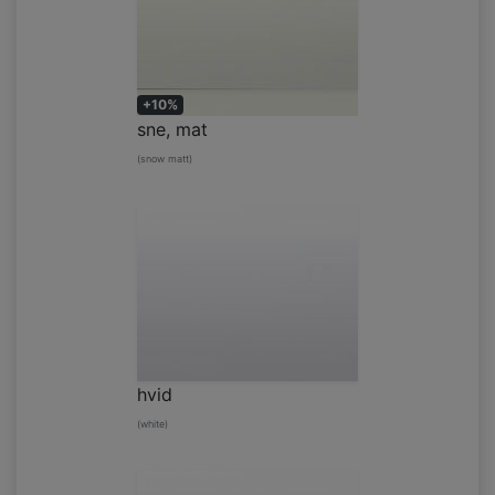
+10%
sne, mat
(snow matt)
hvid
(white)