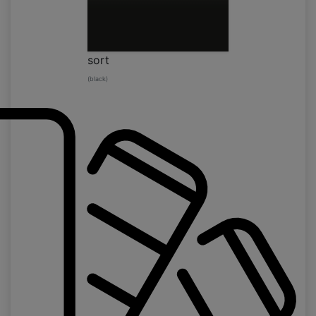
sort
(black)