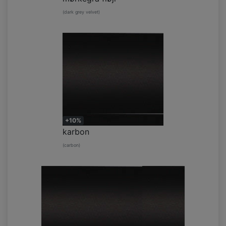
(dark grey velvet)
+10%
karbon
(carbon)