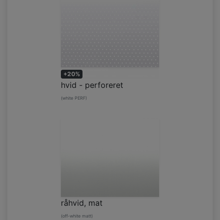
+20%
hvid - perforeret
(white PERF)
råhvid, mat
(off-white matt)