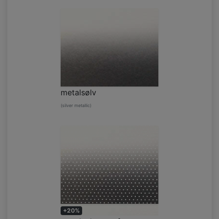
metalsølv
(silver metallic)
+20%