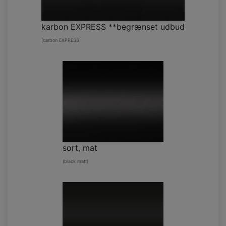
karbon EXPRESS **begrænset udbud
(carbon EXPRESS)
sort, mat
(black matt)