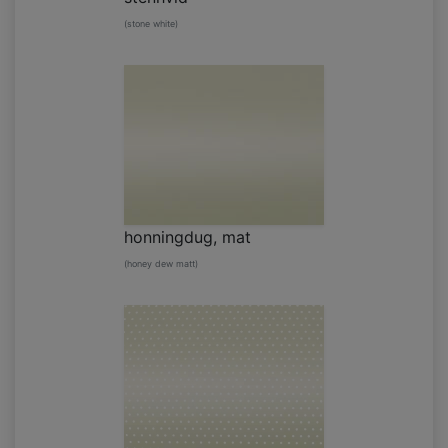
(stone white)
honningdug, mat
(honey dew matt)