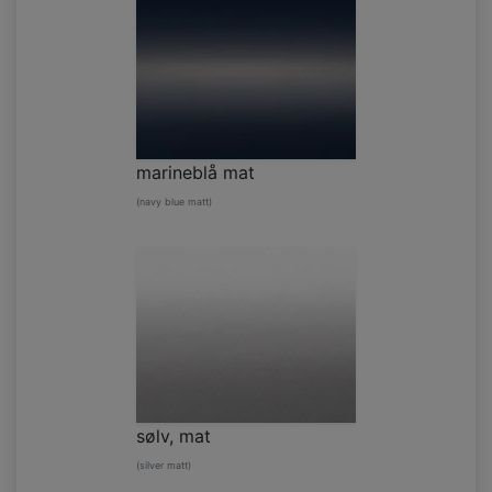
marineblå mat
(navy blue matt)
sølv, mat
(silver matt)