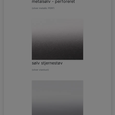
metalsølv - perforeret
(silver metallic PERF)
sølv stjernestøv
(silver stardust)