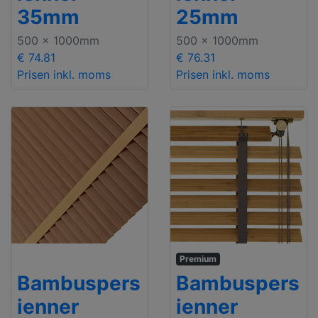
35mm
25mm
500 x 1000mm
500 x 1000mm
€ 74.81
€ 76.31
Prisen inkl. moms
Prisen inkl. moms
Premium
Bambuspers
Bambuspers
ienner
ienner