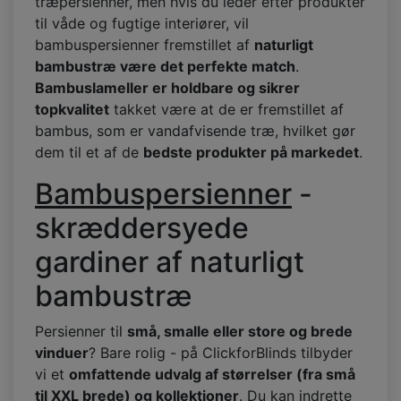
træpersienner, men hvis du leder efter produkter
til våde og fugtige interiører, vil
bambuspersienner fremstillet af
naturligt
bambustræ være det perfekte match
.
Bambuslameller er holdbare og sikrer
topkvalitet
takket være at de er fremstillet af
bambus, som er vandafvisende træ, hvilket gør
dem til et af de
bedste produkter på markedet
.
Bambuspersienner
-
skræddersyede
gardiner af naturligt
bambustræ
Persienner til
små, smalle eller store og brede
vinduer
? Bare rolig - på ClickforBlinds tilbyder
vi et
omfattende udvalg af størrelser (fra små
til XXL brede) og kollektioner
. Du kan indrette