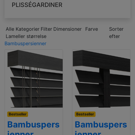
PLISSÉGARDINER
Alle Kategorier
Filter
Dimensioner
Farve
Sorter
Lameller størrelse
efter
Bambuspersienner
Bestseller
Bestseller
Bambuspers
Bambuspers
ienner
ienner