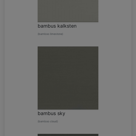
bambus kalksten
(bamboo limestone)
bambus sky
(bamboo cloud)