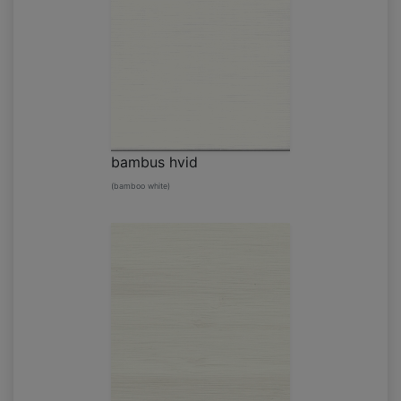
bambus hvid
(bamboo white)