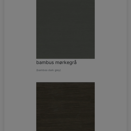
bambus mørkegrå
(bamboo dark grey)