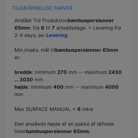
TILGÆÅNGELIGE FARVER
Anslået Tid Produktion
bambuspersienner
65mm
: fra
6
til
7
arbejdsdage. + Levering fra
2-4 days, se:
Levering
Min./maks. mål til
bambuspersienner 65mm
er:
bredde
: minimum
270
mm -- maximum
2430
… 3030
mm
højde
: minimum
400
mm -- maximum
4000
mm
Max SURFACE MANUAL =
6
mkw
Den anslåede højde af en pakke af løftede
lister
bambuspersienner 65mm
: