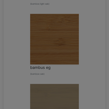
(bamboo light oak)
bambus eg
(bamboo oak)