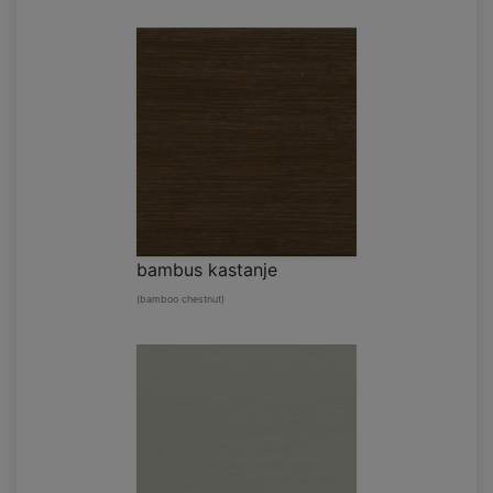
bambus kastanje
(bamboo chestnut)