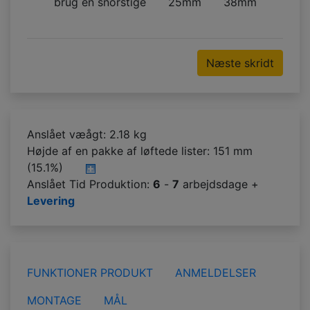
brug en snorstige
25mm
38mm
Næste skridt
Anslået væågt: 2.18 kg
Højde af en pakke af løftede lister:
151 mm
(15.1%)
Anslået Tid Produktion:
6
-
7
arbejdsdage +
Levering
FUNKTIONER PRODUKT
ANMELDELSER
MONTAGE
MÅL