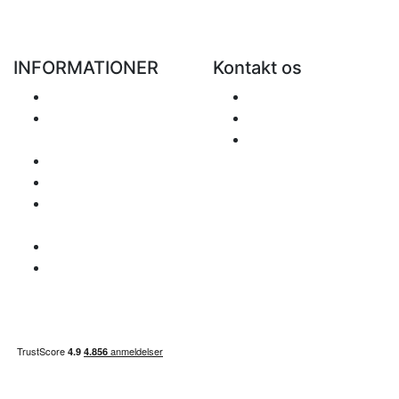
INFORMATIONER
Kontakt os
Levering
Send Mail
Returvarer og
+48 881 333 799
tilbagebetalinger
office@clickforblind
Privathedspolitik
s.com
Disclaimer
Spørgsmål
angående MOMS
Betalings info
Sitemap