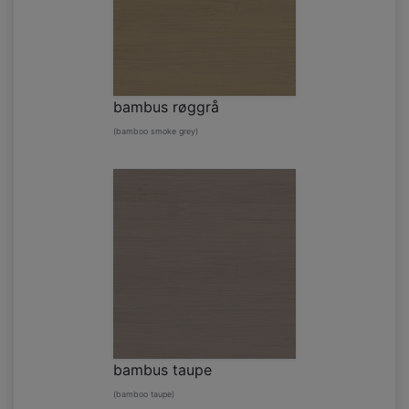
bambus røggrå
(bamboo smoke grey)
bambus taupe
(bamboo taupe)