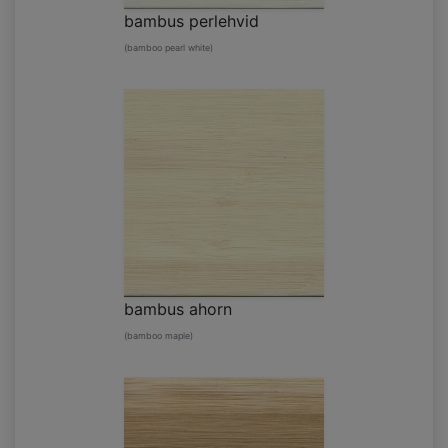
bambus perlehvid
(bamboo pearl white)
bambus ahorn
(bamboo maple)