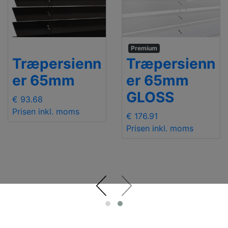
Premium
Træpersienn
Træpersienn
er 65mm
er 65mm
GLOSS
€ 93.68
Prisen inkl. moms
€ 176.91
Prisen inkl. moms