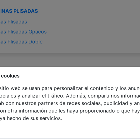
INAS PLISADAS
nas Plisadas
nas Plisadas Opacos
nas Plisadas Doble
 cookies
Venecianas de bambú 35mm
sitio web se usan para personalizar el contenido y los anun
Venecianas de aluminio 50mm SUNSET
ociales y analizar el tráfico. Además, compartimos informa
Venecianas de aluminio 35mm
eb con nuestros partners de redes sociales, publicidad y an
on otra información que les haya proporcionado o que hay
Venecianas faux-wood 50mm
aya hecho de sus servicios.