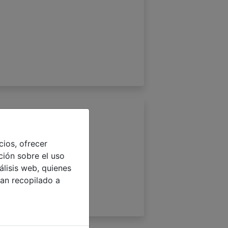
cios, ofrecer
ción sobre el uso
álisis web, quienes
an recopilado a