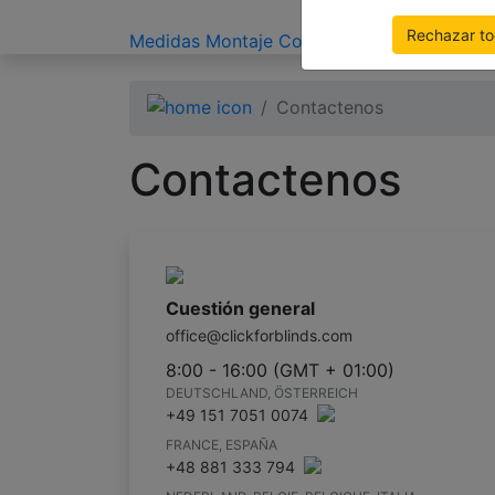
Rechazar t
Medidas
Montaje
Contacto
Contactenos
Contactenos
Cuestión general
office@clickforblinds.com
8:00 - 16:00 (GMT + 01:00)
DEUTSCHLAND, ÖSTERREICH
+49 151 7051 0074
FRANCE, ESPAÑA
+48 881 333 794