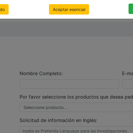
Muestras
odo
Aceptar esencial
Nombre Completo:
E-ma
Por favor seleccione los productos que desea pedi
Solicitud de información en Inglés: