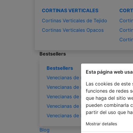
CORTINAS VERTICALES
CORT
Cortinas Verticales de Tejido
Corti
Cortinas Verticales Opacos
Corti
Corti
Bestsellers
Bestsellers
Esta página web usa
Venecianas de madera 50mm
Las cookies de este 
Venecianas de madera 65mm
funciones de redes s
Venecianas de madera 50mm ABACHI
que haga del sitio w
pueden combinarla c
Venecianas de bambú 50mm
partir del uso que h
Venecianas de bambú 65mm
Mostrar detalles
Blog